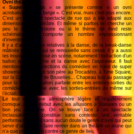
Ovni théâtral
.
« Supershowman
» se présente comme « un ovni
acrobatico-théâtral belge ». C'est vrai, mais c'est plus encore.
C'est un excellent spectacle de rue qui a été adapté aux
dimensions d'un théâtre. Et même si parfois on cherche un
peu le fil de l'histoire ou si le thème de fond reste
schématique, il comporte un nombre impressionnant
d'inventions.
I
l y a d'abord celles relatives à la danse, de la break-danse
mâtinée de smurf qui se renouvelle sans cesse. Il y a aussi
les trouvailles de mise en scène, notamment l'extraction d'un
ballon de baudruche et la danse avec l'aspirateur. Il faut
mentionner les projections du comédien en habit de super
showman cherchant son père au Trocadéro, à Time Square,
sur la Grand-place de Bruxelles… Chapeau bas au passage
pour la synchronisation parfaite entre les entrées-sorties du
comédien sur scène avec les sorties-entrées du même sur
l'écran.
L
e tout dans une atmosphère légère et régulièrement
comique, dès le début avec les allusions à Starwars ou un
bon jeu de mime. On se trouve face à un spectacle
inclassable qui constitue sans conteste une véritable
performance. C'est sans aucun doute le genre d'ovni qui peut
servir d'appât pour faire rentrer dans un théâtre un jeune qui
n'a que préventions contre ce genre de lieu.