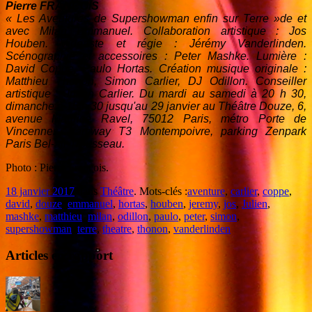
Pierre FRANÇOIS
« Les Aventures de Supershowman enfin sur Terre »de et
avec Milan Emmanuel. Collaboration artistique : Jos
Houben. Vidéaste et régie : Jérémy Vanderlinden.
Scénographie et accessoires : Peter Mashke. Lumière :
David Coppe, Paulo Hortas. Création musique originale :
Matthieu Thonon, Simon Carlier, DJ Odillon. Conseiller
artistique : Julien Carlier. Du mardi au samedi à 20 h 30,
dimanche à 15 h 30 jusqu'au 29 janvier au Théâtre Douze, 6,
avenue Maurice Ravel, 75012 Paris, métro Porte de
Vincennes, tramway T3 Montempoivre, parking Zenpark
Paris Bel-air Trousseau.
Photo : Pierre Francois.
18 janvier 2017
dans
Théâtre
. Mots-clés :
aventure
,
carlier
,
coppe
,
david
,
douze
,
emmanuel
,
hortas
,
houben
,
jeremy
,
jos
,
Julien
,
mashke
,
matthieu
,
milan
,
odillon
,
paulo
,
peter
,
simon
,
supershowman
,
terre
,
theatre
,
thonon
,
vanderlinden
Articles en rapport