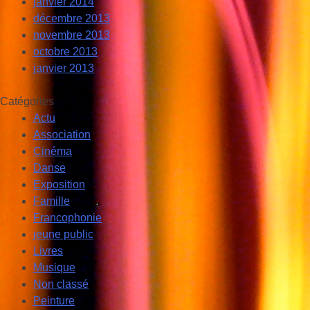
janvier 2014
décembre 2013
novembre 2013
octobre 2013
janvier 2013
Catégories
Actu
Association
Cinéma
Danse
Exposition
Famille
Francophonie
jeune public
Livres
Musique
Non classé
Peinture