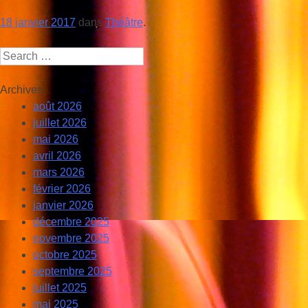
18 janvier 2017
dans
Théâtre
.
Search
Archives
août 2026
juillet 2026
mai 2026
avril 2026
mars 2026
février 2026
janvier 2026
décembre 2025
novembre 2025
octobre 2025
septembre 2025
juillet 2025
mai 2025