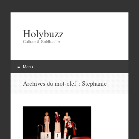
Holybuzz
Culture & Spiritualité
Menu
Aller
Archives du mot-clef :
Stephanie
au
contenu