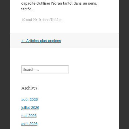
capacité d'utiliser l'écran tantôt dans un sens,
tantôt…
10 mai 2019
dans
Théâtre
.
Navigation
←
Articles plus anciens
dans
les
articles
Search
Archives
août 2026
juillet 2026
mai 2026
avril 2026