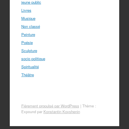
jeune public
Livres
Musique
Non classé
Peinture
Poésie
Sculpture
socio politique
Spiritualité
Théâtre
Fièrement propulsé par WordPress
|
Thème :
Expound par
Konstantin Kovshenin