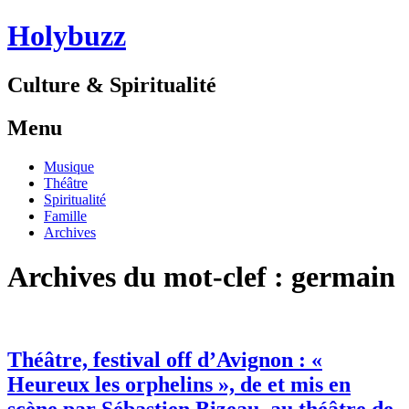
Holybuzz
Culture & Spiritualité
Menu
Aller
Musique
au
Théâtre
contenu
Spiritualité
Famille
Archives
Archives du mot-clef :
germain
Théâtre, festival off d’Avignon : «
Heureux les orphelins », de et mis en