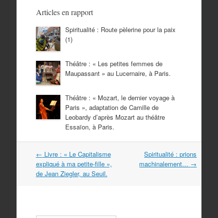
Articles en rapport
Spiritualité : Route pèlerine pour la paix
(1)
Théâtre : « Les petites femmes de
Maupassant » au Lucernaire, à Paris.
Théâtre : « Mozart, le dernier voyage à
Paris », adaptation de Camille de
Leobardy d’après Mozart au théâtre
Essaïon, à Paris.
Navigation
←
Livre : « Le Capitalisme
Spiritualité : prions
dans
expliqué à ma petite-fille »,
machinalement…
→
les
de Jean Ziegler, au Seuil.
articles