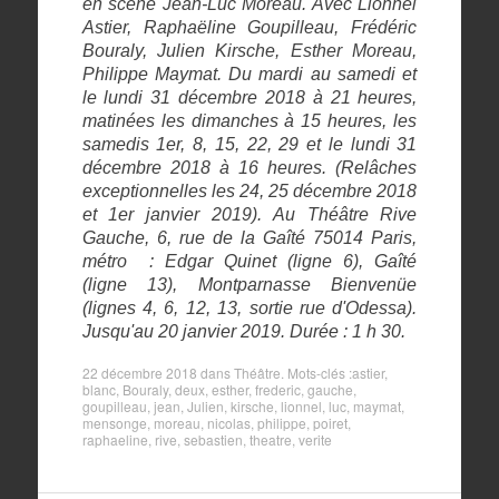
en scène Jean-Luc Moreau. Avec Lionnel
Astier, Raphaëline Goupilleau, Frédéric
Bouraly, Julien Kirsche, Esther Moreau,
Philippe Maymat. Du mardi au samedi et
le lundi 31 décembre 2018 à 21 heures,
matinées les dimanches à 15 heures, les
samedis 1er, 8, 15, 22, 29 et le lundi 31
décembre 2018 à 16 heures. (Relâches
exceptionnelles les 24, 25 décembre 2018
et 1er janvier 2019). Au Théâtre Rive
Gauche, 6, rue de la Gaîté 75014 Paris,
métro : Edgar Quinet (ligne 6), Gaîté
(ligne 13), Montparnasse Bienvenüe
(lignes 4, 6, 12, 13, sortie rue d'Odessa).
Jusqu'au 20 janvier 2019. Durée : 1 h 30.
22 décembre 2018
dans
Théâtre
. Mots-clés :
astier
,
blanc
,
Bouraly
,
deux
,
esther
,
frederic
,
gauche
,
goupilleau
,
jean
,
Julien
,
kirsche
,
lionnel
,
luc
,
maymat
,
mensonge
,
moreau
,
nicolas
,
philippe
,
poiret
,
raphaeline
,
rive
,
sebastien
,
theatre
,
verite