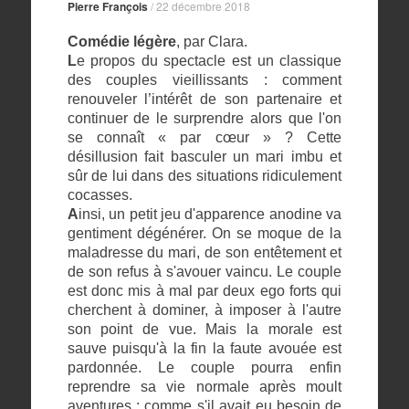
Pierre François
/
22 décembre 2018
Comédie légère
, par Clara.
L
e propos du spectacle est un classique
des couples vieillissants : comment
renouveler l’intérêt de son partenaire et
continuer de le surprendre alors que l'on
se connaît « par cœur » ? Cette
désillusion fait basculer un mari imbu et
sûr de lui dans des situations ridiculement
cocasses.
A
insi, un petit jeu d'apparence anodine va
gentiment dégénérer. On se moque de la
maladresse du mari, de son entêtement et
de son refus à s'avouer vaincu. Le couple
est donc mis à mal par deux ego forts qui
cherchent à dominer, à imposer à l'autre
son point de vue. Mais la morale est
sauve puisqu'à la fin la faute avouée est
pardonnée. Le couple pourra enfin
reprendre sa vie normale après moult
aventures : comme s'il avait eu besoin de