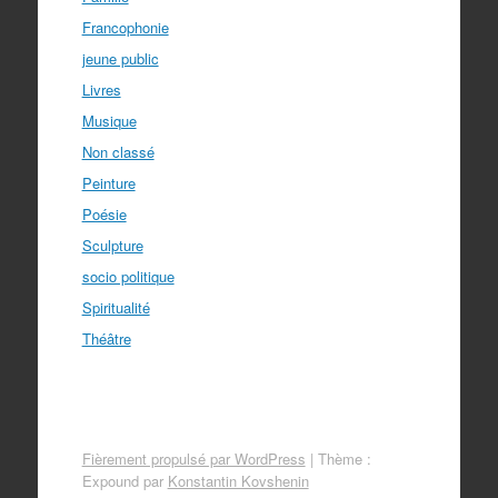
Francophonie
jeune public
Livres
Musique
Non classé
Peinture
Poésie
Sculpture
socio politique
Spiritualité
Théâtre
Fièrement propulsé par WordPress
|
Thème :
Expound par
Konstantin Kovshenin