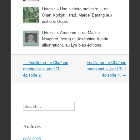
Livres : « Une histoire ordinaire », de
Chart Korbjitti, trad. Marcel Barang aux
éditions Gope.
Livres : « Amoures », de Maëlle
Nougaret (texte) et Joséphine Austin
(illustration), au Lys bleu éditions.
Navigation
←
Feuilleton : « Chaînon
Feuilleton : « Chaînon
dans
manquant », par LTL :
manquant », par LTL :
les
épisode 2.
épisode 4.
→
articles
Search
Archives
août 2026