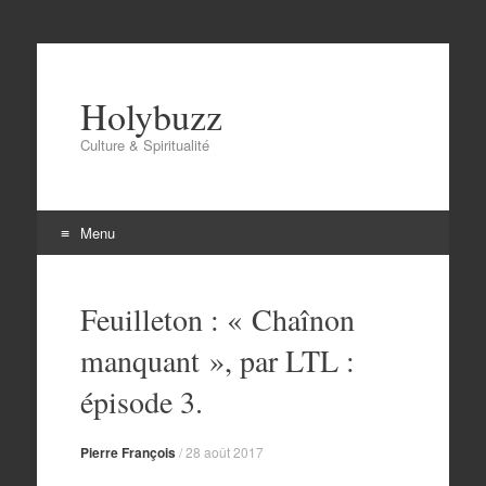
Holybuzz
Culture & Spiritualité
Menu
Aller
au
Feuilleton : « Chaînon
contenu
manquant », par LTL :
épisode 3.
Pierre François
/
28 août 2017