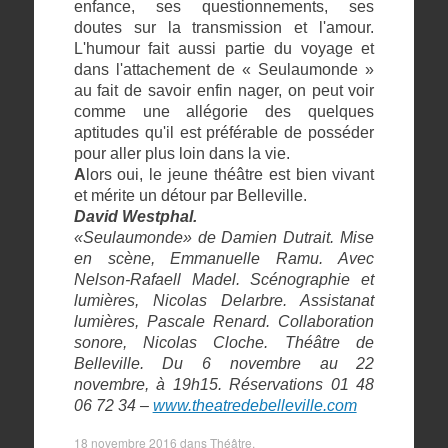
enfance, ses questionnements, ses
doutes sur la transmission et l'amour.
L'humour fait aussi partie du voyage et
dans l'attachement de « Seulaumonde »
au fait de savoir enfin nager, on peut voir
comme une allégorie des quelques
aptitudes qu'il est préférable de posséder
pour aller plus loin dans la vie.
A
lors oui, le jeune théâtre est bien vivant
et mérite un détour par Belleville.
David Westphal.
«Seulaumonde» de Damien Dutrait. Mise
en scène, Emmanuelle Ramu. Avec
Nelson-Rafaell Madel. Scénographie et
lumières, Nicolas Delarbre. Assistanat
lumières, Pascale Renard. Collaboration
sonore, Nicolas Cloche. Théâtre de
Belleville. Du 6 novembre au 22
novembre, à 19h15. Réservations 01 48
06 72 34 –
www.theatredebelleville.com
18 novembre 2016
dans
Théâtre
.