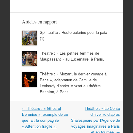
Articles en rapport
Spiritualité : Route pèlerine pour la paix
(1)
Théâtre : « Les petites femmes de
Maupassant » au Lucernaire, à Paris.
Théâtre : « Mozart, le dernier voyage à
Paris », adaptation de Camille de
Leobardy d’après Mozart au théâtre
Essaïon, à Paris.
Navigation
←
Théâtre : « Gilles et
Théâtre : « Le Conte
dans
Bérénice », exemple de ce
d’hiver », d’après
les
que fait la compagnie
Shalespeare par l’Agence de
articles
« Attention fragile ».
voyages imaginaires à Paris
et en tournée.
→