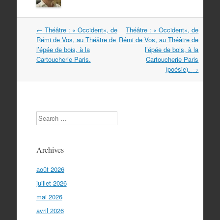
Navigation
←
Théâtre : « Occident», de
Théâtre : « Occident», de
dans
Rémi de Vos, au Théâtre de
Rémi de Vos, au Théâtre de
les
l’épée de bois, à la
l’épée de bois, à la
articles
Cartoucherie Paris.
Cartoucherie Paris
(poésie).
→
Search
Archives
août 2026
juillet 2026
mai 2026
avril 2026