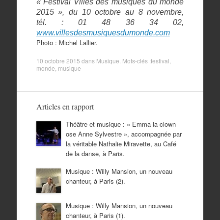
« Festival Villes des musiques du monde
2015 », du 10 octobre au 8 novembre,
tél. : 01 48 36 34 02,
www.villesdesmusiquesdumonde.com
Photo : Michel Lallier.
10 octobre 2015
dans
Musique
. Mots-clés :
festival
,
monde
,
musique
Articles en rapport
Théâtre et musique : « Emma la clown
ose Anne Sylvestre », accompagnée par
la véritable Nathalie Miravette, au Café
de la danse, à Paris.
Musique : Willy Mansion, un nouveau
chanteur, à Paris (2).
Musique : Willy Mansion, un nouveau
chanteur, à Paris (1).