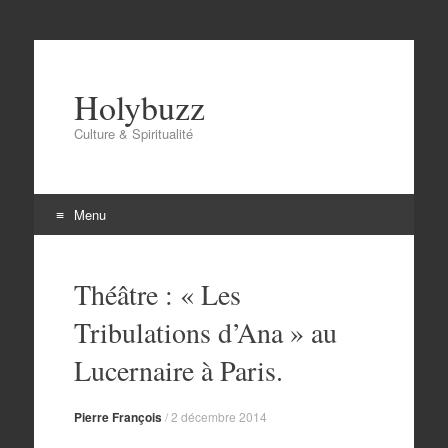
Holybuzz
Culture & Spiritualité
Menu
Aller
au
Théâtre : « Les
contenu
Tribulations d’Ana » au
Lucernaire à Paris.
Pierre François
/
2 décembre 2014