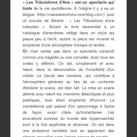
« Les Tribulations d'Ana » est un spectacle qui
traite
de la vie quotidienne. À l'origine il y a eu un
blogue (http://caissierenofutur.over-blog.com/) puis
un succès de librairie : « Les Tribulations d'une
caissière ». Autant le livre ressemble à un
catalogue d'anecdotes rédigé dans un style qui
passe peu à l'écrit, autant la pièce est vivante et
empreinte d'une atmosphère ironique et tendre.
O
n n'est certes pas dans un spectacle construit
comme une tragédie ou une comédie, avec tous les
codes y afférent. On est, simplement et avec
talent, dans la dénonciation de l'invisibilité d'un
métier. Le travail des lumières, qui contribue à
l'atmosphère générale au lieu de se contenter
d'éclairer la scène, est bien fait. La mise en scène
alterne avec talent les moments didactiques et plus
poétiques, tous étant empreints d'humour. La
comédienne sait passer d'un personnage à l'autre
de façon aussi claire qu'instantanée. Les
évocations sonores du monde des hypermarchés
sont à la fois explicites et allusives. On est dans
une ambiance familière tout en apprenant des
choses nouvelles sans jamais cesser de sourire .