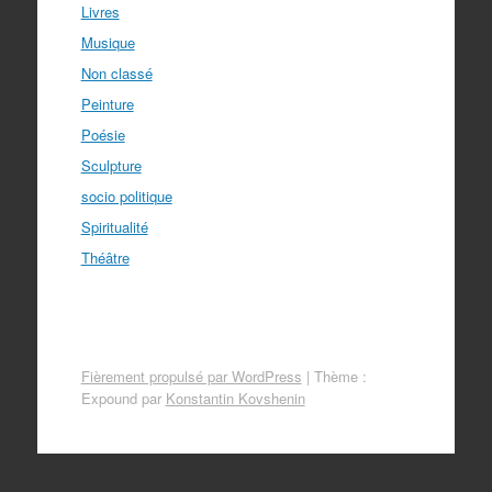
Livres
Musique
Non classé
Peinture
Poésie
Sculpture
socio politique
Spiritualité
Théâtre
Fièrement propulsé par WordPress
|
Thème :
Expound par
Konstantin Kovshenin