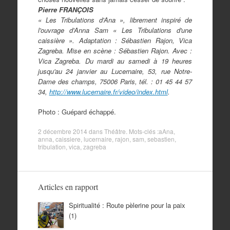
Pierre FRANÇOIS
« Les Tribulations d'Ana », librement inspiré de
l'ouvrage d'Anna Sam « Les Tribulations d'une
caissière ». Adaptation : Sébastien Rajon, Vica
Zagreba. Mise en scène : Sébastien Rajon. Avec :
Vica Zagreba. Du mardi au samedi à 19 heures
jusqu'au 24 janvier au Lucernaire, 53, rue Notre-
Dame des champs, 75006 Paris, tél. : 01 45 44 57
34,
http://www.lucernaire.fr/video/index.html
.
Photo : Guépard échappé.
2 décembre 2014
dans
Théâtre
. Mots-clés :
aAna
,
anna
,
caissiere
,
lucernaire
,
rajon
,
sam
,
sebastien
,
tribulation
,
vica
,
zagreba
Articles en rapport
Spiritualité : Route pèlerine pour la paix
(1)