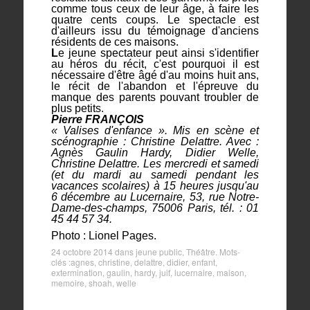
comme tous ceux de leur âge, à faire les
quatre cents coups. Le spectacle est
d'ailleurs issu du témoignage d'anciens
résidents de ces maisons.
L
e jeune spectateur peut ainsi s'identifier
au héros du récit, c'est pourquoi il est
nécessaire d'être âgé d'au moins huit ans,
le récit de l'abandon et l'épreuve du
manque des parents pouvant troubler de
plus petits.
Pierre FRANÇOIS
« Valises d'enfance ». Mis en scène et
scénographie : Christine Delattre. Avec :
Agnès Gaulin Hardy, Didier Welle,
Christine Delattre. Les mercredi et samedi
(et du mardi au samedi pendant les
vacances scolaires) à 15 heures jusqu'au
6 décembre au Lucernaire, 53, rue Notre-
Dame-des-champs, 75006 Paris, tél. : 01
45 44 57 34.
Photo : Lionel Pages.
24 octobre 2014
dans
jeune public
,
Théâtre
. Mots-
clés :
agnes
,
christine
,
delattre
,
didier
,
enfant
,
extermination
,
gaulin
,
hardy
,
juif
,
lucernaire
,
maison
,
memoire
,
shoah
,
welle