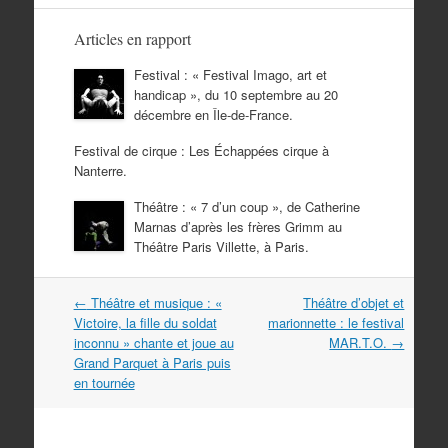
Articles en rapport
Festival : « Festival Imago, art et
handicap », du 10 septembre au 20
décembre en Île-de-France.
Festival de cirque : Les Échappées cirque à
Nanterre.
Théâtre : « 7 d’un coup », de Catherine
Marnas d’après les frères Grimm au
Théâtre Paris Villette, à Paris.
Navigation
←
Théâtre et musique : «
Théâtre d’objet et
dans
Victoire, la fille du soldat
marionnette : le festival
les
inconnu » chante et joue au
MAR.T.O.
→
articles
Grand Parquet à Paris puis
en tournée