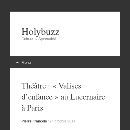
Holybuzz
Culture & Spiritualité
Menu
Aller
au
Théâtre : « Valises
contenu
d’enfance » au Lucernaire
à Paris
Pierre François
/
24 octobre 2014