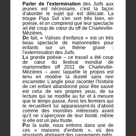
Parler de l'extermination
des Juifs aux
jeunes est nécessaire, c'est la façon
d'aborder le sujet qui est délicate. La
troupe Pipa Sol s'en sort très bien, en
poésie, et on comprend que leur spectacle
ait été coup de cœur du off de Charleville-
Mézières.
D
e fait, « Valises d'enfance » est un très
beau spectacle de marionnettes pour
enfants sur un thème grave :
l'extermination des Juifs.
L
a grande poésie – ce travail a été coup
de cœur du festival mondial de
marionnettes off 2011 de Charleville-
Mézières – avec laquelle le propos est
tenu en modère la dureté sans rien
escamoter. L'angle pour raconter l'histoire
de cet enfant abandonné pour être sauvé
est celui de ses propres yeux, de sa
lecture qui se modifie au fur et à mesure
que le temps passe. Ainsi les fermiers qui
le recueillent lui apparaissent-ils d'abord
comme des monstres intéressés avant
qu'il ne s'aperçoive de leur bonté, même
si elle est un peu fruste.
P
ar la suite, nous entrons dans une de
ces « maisons d'enfants », où des
résistants abritaient des garnements prêts,