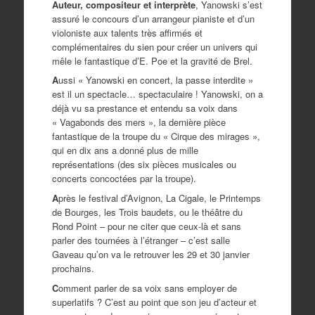
Auteur, compositeur et interprète
, Yanowski s’est
assuré le concours d’un arrangeur pianiste et d’un
violoniste aux talents très affirmés et
complémentaires du sien pour créer un univers qui
mêle le fantastique d’E. Poe et la gravité de Brel.
A
ussi « Yanowski en concert, la passe interdite »
est il un spectacle… spectaculaire ! Yanowski, on a
déjà vu sa prestance et entendu sa voix dans
« Vagabonds des mers », la dernière pièce
fantastique de la troupe du « Cirque des mirages »,
qui en dix ans a donné plus de mille
représentations (des six pièces musicales ou
concerts concoctées par la troupe).
A
près le festival d’Avignon, La Cigale, le Printemps
de Bourges, les Trois baudets, ou le théâtre du
Rond Point – pour ne citer que ceux-là et sans
parler des tournées à l’étranger – c’est salle
Gaveau qu’on va le retrouver les 29 et 30 janvier
prochains.
C
omment parler de sa voix sans employer de
superlatifs ? C’est au point que son jeu d’acteur et