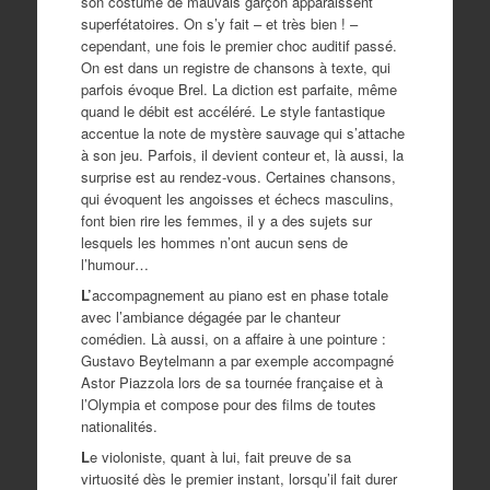
son costume de mauvais garçon apparaissent
superfétatoires. On s’y fait – et très bien ! –
cependant, une fois le premier choc auditif passé.
On est dans un registre de chansons à texte, qui
parfois évoque Brel. La diction est parfaite, même
quand le débit est accéléré. Le style fantastique
accentue la note de mystère sauvage qui s’attache
à son jeu. Parfois, il devient conteur et, là aussi, la
surprise est au rendez-vous. Certaines chansons,
qui évoquent les angoisses et échecs masculins,
font bien rire les femmes, il y a des sujets sur
lesquels les hommes n’ont aucun sens de
l’humour…
L’
accompagnement au piano est en phase totale
avec l’ambiance dégagée par le chanteur
comédien. Là aussi, on a affaire à une pointure :
Gustavo Beytelmann a par exemple accompagné
Astor Piazzola lors de sa tournée française et à
l’Olympia et compose pour des films de toutes
nationalités.
L
e violoniste, quant à lui, fait preuve de sa
virtuosité dès le premier instant, lorsqu’il fait durer