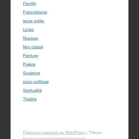
Famille
Francophonie
jeune public
Livres
Musique
Non classé
Peinture
Poésie
Sculpture
socio politique
Spiritualité
Théâtre
Fièrement propulsé par WordPress
|
Thème :
Expound par
Konstantin Kovshenin