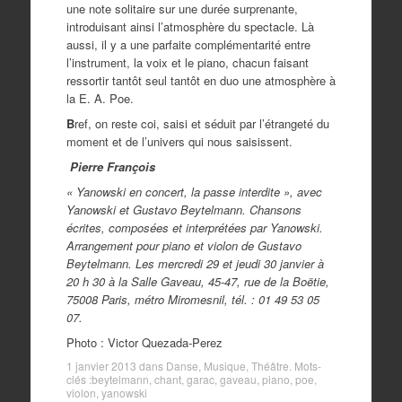
une note solitaire sur une durée surprenante,
introduisant ainsi l’atmosphère du spectacle. Là
aussi, il y a une parfaite complémentarité entre
l’instrument, la voix et le piano, chacun faisant
ressortir tantôt seul tantôt en duo une atmosphère à
la E. A. Poe.
B
ref, on reste coi, saisi et séduit par l’étrangeté du
moment et de l’univers qui nous saisissent.
Pierre François
« Yanowski en concert, la passe interdite », avec
Yanowski et Gustavo Beytelmann. Chansons
écrites, composées et interprétées par Yanowski.
Arrangement pour piano et violon de Gustavo
Beytelmann. Les mercredi 29 et jeudi 30 janvier à
20 h 30 à la Salle Gaveau, 45-47, rue de la Boëtie,
75008 Paris, métro Miromesnil, tél. : 01 49 53 05
07.
Photo : Victor Quezada-Perez
1 janvier 2013
dans
Danse
,
Musique
,
Théâtre
. Mots-
clés :
beytelmann
,
chant
,
garac
,
gaveau
,
piano
,
poe
,
violon
,
yanowski