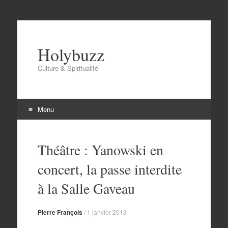
Holybuzz
Culture & Spiritualité
Menu
Aller
au
Théâtre : Yanowski en
contenu
concert, la passe interdite
à la Salle Gaveau
Pierre François
/
1 janvier 2013