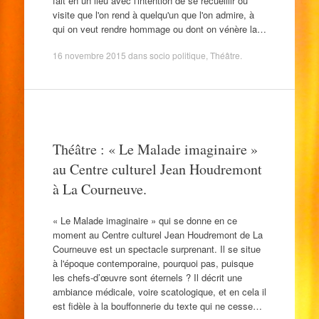
fait en un lieu avec l'intention de se recueillir ou
visite que l'on rend à quelqu'un que l'on admire, à
qui on veut rendre hommage ou dont on vénère la…
16 novembre 2015
dans
socio politique
,
Théâtre
.
Théâtre : « Le Malade imaginaire »
au Centre culturel Jean Houdremont
à La Courneuve.
« Le Malade imaginaire » qui se donne en ce
moment au Centre culturel Jean Houdremont de La
Courneuve est un spectacle surprenant. Il se situe
à l'époque contemporaine, pourquoi pas, puisque
les chefs-d’œuvre sont éternels ? Il décrit une
ambiance médicale, voire scatologique, et en cela il
est fidèle à la bouffonnerie du texte qui ne cesse…