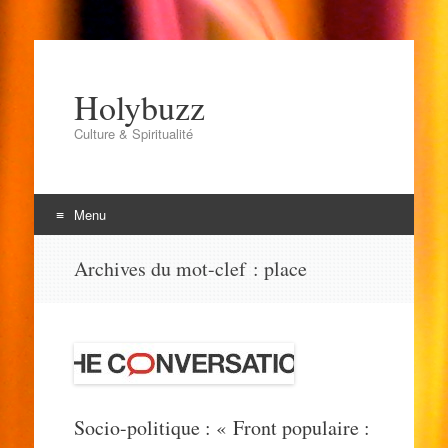
Holybuzz
Culture & Spiritualité
Menu
Aller
Archives du mot-clef :
place
au
contenu
Socio-politique : « Front populaire :