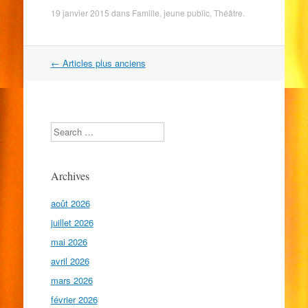
19 janvier 2015
dans
Famille
,
jeune public
,
Théâtre
.
Navigation
←
Articles plus anciens
dans
les
articles
Search
Archives
août 2026
juillet 2026
mai 2026
avril 2026
mars 2026
février 2026