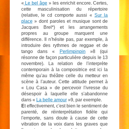
«
Le bel âge
» les enrichit encore. Certes,
cette masculinisation du répertoire
(relative, le cd comporte aussi «
Sur la
place
» dont paroles et musique sont de
Jacques Brel*) et les arrangements
propres au groupe marquent une
différence. Il n'hésite pas, par exemple, à
introduire des rythmes de reggae et de
tango dans «
Perlimpinpin
»8 (qui
résonne de façon particulière depuis le 13
novembre). La relation de l'interprète
contemporain à la compositrice est ici la
même qu'au théâtre celle du metteur en
scène à l'auteur. Cette attitude permet à
« Lou Casa » de percevoir l'ivresse du
désespoir à laquelle elle s'abandonne
dans «
La belle amour
»9, par exemple.
E
t effectivement, c'est bien le sentiment de
parenté, de réinterprétation fidèle qui
l'emporte, sans doute à cause de cette
vibration de la voix dans les graves que