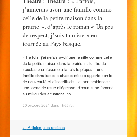
Théâtre : Théâtre : « Parfois,
j’aimerais avoir une famille comme
celle de la petite maison dans la
prairie », d’après le roman « Un peu
de respect, j’suis ta mère » en
tournée au Pays basque.
« Parfois, j’aimerais avoir une famille comme celle
de la petite maison dans la prairie » : le titre du
spectacle en résume à la fois le propos – une
famille dans laquelle chaque minute apporte son lot
de nouveauté et d’incertitude – et son ambiance :
une forme de triste allégresse, d’optimisme forcené
au milieu des situations les…
20 octobre 2021
dans
Théâtre
.
Navigation
←
Articles plus anciens
dans