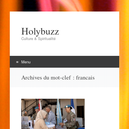
Holybuzz
Culture & Spiritualité
Menu
Aller
Archives du mot-clef :
francais
au
contenu