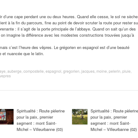
uvrir d’une cape pendant une ou deux heures. Quand elle cesse, le sol ne sèche
ent à la fin du parcours, fine au point de devoir scruter la route pour rester su
renante : il s’agit de la porte principale de l’abbaye. Quand on sait qu’un des
 on imagine la différence avec les modestes constructions trouvées jusqu’à
 mais c’est l’heure des vêpres. Le grégorien en espagnol est d’une beauté
 et nuancée que le latin.
aye
,
auberge
,
compostelle
,
espagnol
,
gregorien
,
jacques
,
moine
,
pelerin
,
pluie
,
vepres
Spiritualité : Route pèlerine
Spiritualité : Route pèlerin
pour la paix, premier
pour la paix, premier
segment : mont Saint-
segment : mont Saint-
Michel – Villeurbanne (03)
Michel – Villeurbanne (02)