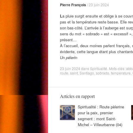
Pierre François
/
23 juin 2024
L
a pluie surgit ensuite et oblige à se co
pas et la température reste basse. Elle revi
son bas-côté. L’arrivée à l’auberge est surp
sens du mot « sobrado » est « excessif »,
présent…
À l’accueil, deux moines parlent français,
évidente, cette langue étant plus chantante
Un pèlerin
23 juin 2024
dans
Spiritualité
. Mots-clés :
abb
route
,
saint
,
Santiago
,
sobrado
,
temperature
,
Articles en rapport
Spiritualité : Route pèlerine
pour la paix, premier
segment : mont Saint-
Michel – Villeurbanne (04)