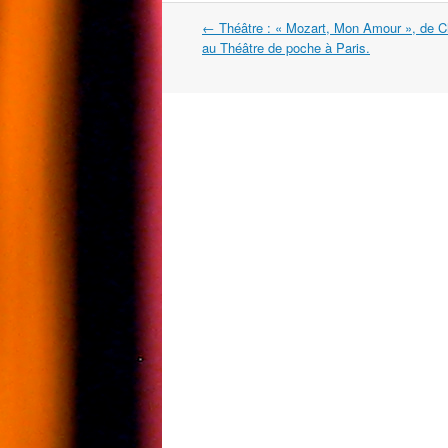
Navigation
←
Théâtre : « Mozart, Mon Amour », de Ch
dans
au Théâtre de poche à Paris.
les
articles