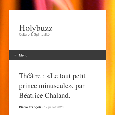
Holybuzz
Culture & Spiritualité
Menu
Aller
au
Théâtre : «Le tout petit
contenu
prince minuscule», par
Béatrice Chaland.
Pierre François
/
12 juillet 2020