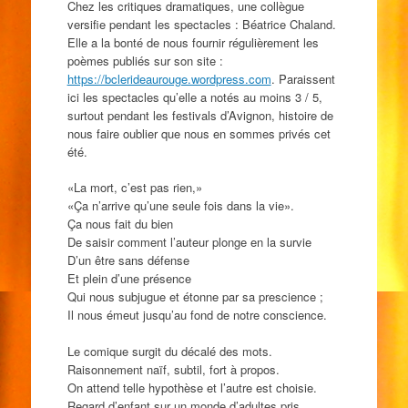
Chez les critiques dramatiques, une collègue
versifie pendant les spectacles : Béatrice Chaland.
Elle a la bonté de nous fournir régulièrement les
poèmes publiés sur son site :
https://bclerideaurouge.wordpress.com
. Paraissent
ici les spectacles qu’elle a notés au moins 3 / 5,
surtout pendant les festivals d’Avignon, histoire de
nous faire oublier que nous en sommes privés cet
été.
«La mort, c’est pas rien,»
«Ça n’arrive qu’une seule fois dans la vie».
Ça nous fait du bien
De saisir comment l’auteur plonge en la survie
D’un être sans défense
Et plein d’une présence
Qui nous subjugue et étonne par sa prescience ;
Il nous émeut jusqu’au fond de notre conscience.
Le comique surgit du décalé des mots.
Raisonnement naïf, subtil, fort à propos.
On attend telle hypothèse et l’autre est choisie.
Regard d’enfant sur un monde d’adultes pris