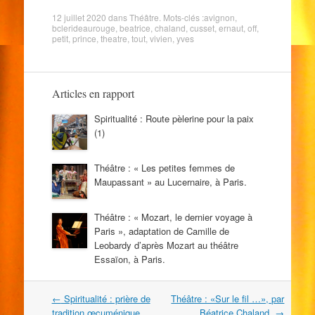
12 juillet 2020
dans
Théâtre
. Mots-clés :
avignon
,
bclerideaurouge
,
beatrice
,
chaland
,
cusset
,
ernaut
,
off
,
petit
,
prince
,
theatre
,
tout
,
vivien
,
yves
Articles en rapport
Spiritualité : Route pèlerine pour la paix
(1)
Théâtre : « Les petites femmes de
Maupassant » au Lucernaire, à Paris.
Théâtre : « Mozart, le dernier voyage à
Paris », adaptation de Camille de
Leobardy d’après Mozart au théâtre
Essaïon, à Paris.
Navigation
←
Spiritualité : prière de
Théâtre : «Sur le fil …», par
dans
tradition œcuménique.
Béatrice Chaland.
→