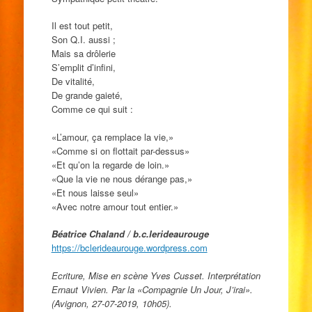
Il est tout petit,
Son Q.I. aussi ;
Mais sa drôlerie
S’emplit d’infini,
De vitalité,
De grande gaieté,
Comme ce qui suit :
«L’amour, ça remplace la vie,»
«Comme si on flottait par-dessus»
«Et qu’on la regarde de loin.»
«Que la vie ne nous dérange pas,»
«Et nous laisse seul»
«Avec notre amour tout entier.»
Béatrice Chaland / b.c.lerideaurouge
https://bclerideaurouge.wordpress.com
Ecriture, Mise en scène Yves Cusset. Interprétation
Ernaut Vivien. Par la «Compagnie Un Jour, J’irai».
(Avignon, 27-07-2019, 10h05).