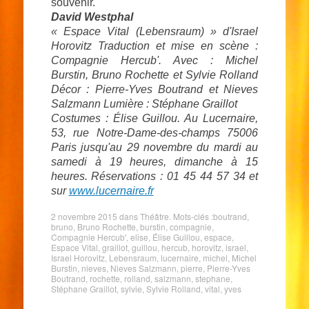
souvenir.
David Westphal
« Espace Vital (Lebensraum) » d'Israel
Horovitz Traduction et mise en scène :
Compagnie Hercub'. Avec : Michel
Burstin, Bruno Rochette et Sylvie Rolland
Décor : Pierre-Yves Boutrand et Nieves
Salzmann Lumière : Stéphane Graillot
Costumes : Élise Guillou. Au Lucernaire,
53, rue Notre-Dame-des-champs 75006
Paris jusqu'au 29 novembre du mardi au
samedi à 19 heures, dimanche à 15
heures. Réservations : 01 45 44 57 34 et
sur
www.lucernaire.fr
2 novembre 2015
dans
Théâtre
. Mots-clés :
boutrand
,
bruno
,
Bruno Rochette
,
burstin
,
compagnie
,
Compagnie Hercub'
,
elise
,
Élise Guillou
,
espace
,
Espace Vital
,
graillot
,
guillou
,
hercub
,
horovitz
,
israel
,
Israel Horovitz
,
Lebensraum
,
lucernaire
,
michel
,
Michel
Burstin
,
nieves
,
Nieves Salzmann
,
pierre
,
Pierre-Yves
Boutrand
,
rochette
,
rolland
,
salzmann
,
stephane
,
Stéphane Graillot
,
sylvie
,
Sylvie Rolland
,
vital
,
yves