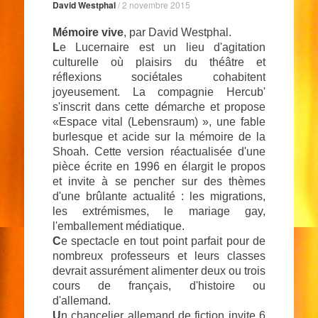
David Westphal
/
2 novembre 2015
Mémoire vive
, par David Westphal.
L
e Lucernaire est un lieu d'agitation
culturelle où plaisirs du théâtre et
réflexions sociétales cohabitent
joyeusement. La compagnie Hercub'
s'inscrit dans cette démarche et propose
«Espace vital (Lebensraum) », une fable
burlesque et acide sur la mémoire de la
Shoah. Cette version réactualisée d'une
pièce écrite en 1996 en élargit le propos
et invite à se pencher sur des thèmes
d'une brûlante actualité : les migrations,
les extrémismes, le mariage gay,
l'emballement médiatique.
C
e spectacle en tout point parfait pour de
nombreux professeurs et leurs classes
devrait assurément alimenter deux ou trois
cours de français, d'histoire ou
d'allemand.
U
n chancelier allemand de fiction invite 6