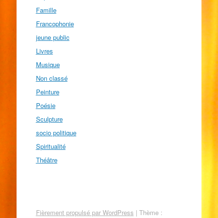
Famille
Francophonie
jeune public
Livres
Musique
Non classé
Peinture
Poésie
Sculpture
socio politique
Spiritualité
Théâtre
Fièrement propulsé par WordPress
|
Thème :