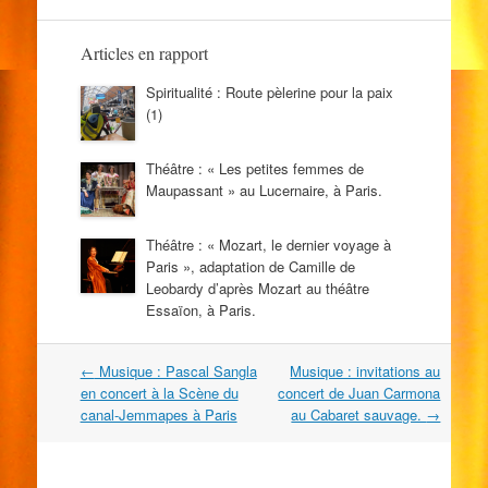
Articles en rapport
Spiritualité : Route pèlerine pour la paix
(1)
Théâtre : « Les petites femmes de
Maupassant » au Lucernaire, à Paris.
Théâtre : « Mozart, le dernier voyage à
Paris », adaptation de Camille de
Leobardy d’après Mozart au théâtre
Essaïon, à Paris.
Navigation
←
Musique : Pascal Sangla
Musique : invitations au
dans
en concert à la Scène du
concert de Juan Carmona
les
canal-Jemmapes à Paris
au Cabaret sauvage.
→
articles