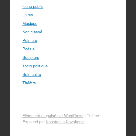
jeune public
Livres
Musique
Non classé
Peinture
Poésie
Sculpture
socio politique
Spiritualité
Théâtre
Fièrement propulsé par WordPress
|
Thème :
Expound par
Konstantin Kovshenin