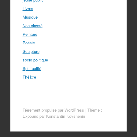
Livres
Musique
Non classé
Peinture
Poésie
Sculpture
socio politique
Spiritualité
Théâtre
Fièrement propulsé par WordPress
|
Thème :
Expound par
Konstantin Kovshenin