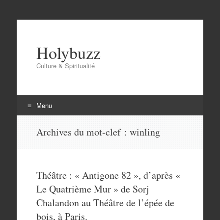
Holybuzz
Culture & Spiritualité
Menu
Aller
Archives du mot-clef :
winling
au
contenu
Théâtre : « Antigone 82 », d’après «
Le Quatrième Mur » de Sorj
Chalandon au Théâtre de l’épée de
bois, à Paris.