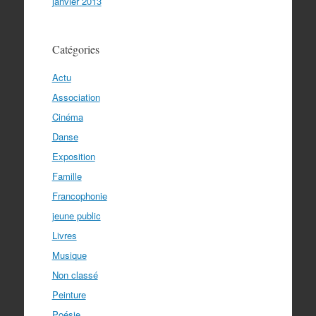
janvier 2013
Catégories
Actu
Association
Cinéma
Danse
Exposition
Famille
Francophonie
jeune public
Livres
Musique
Non classé
Peinture
Poésie