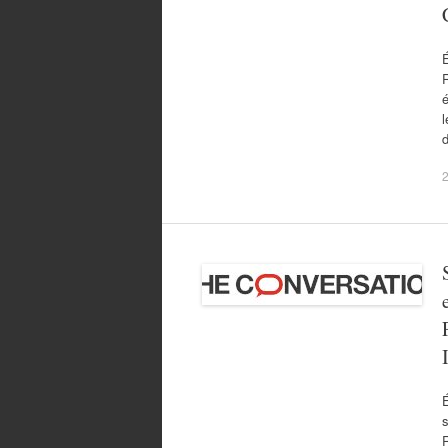
É
R
é
l
d
2
É
s
R