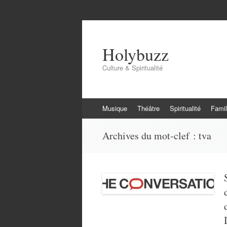
Holybuzz
Culture & Spiritualité
Aller
Musique
Théâtre
Spiritualité
Famil
au
contenu
Archives du mot-clef :
tva