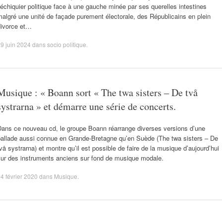
’échiquier politique face à une gauche minée par ses querelles intestines
algré une unité de façade purement électorale, des Républicains en plein
divorce et…
9 juin 2024
dans
socio politique
.
Musique : « Boann sort « The twa sisters – De två
systrarna » et démarre une série de concerts.
Dans ce nouveau cd, le groupe Boann réarrange diverses versions d’une
ballade aussi connue en Grande-Bretagne qu’en Suède (The twa sisters – De
vå systrarna) et montre qu’il est possible de faire de la musique d’aujourd’hui
sur des instruments anciens sur fond de musique modale.
4 février 2020
dans
Musique
.