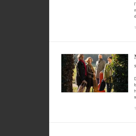
l
m
1
t
1