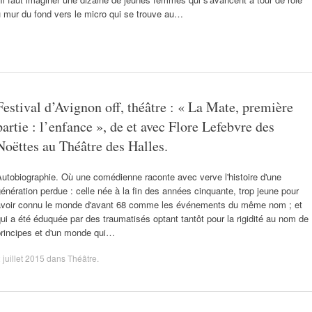
u mur du fond vers le micro qui se trouve au…
Festival d’Avignon off, théâtre : « La Mate, première
partie : l’enfance », de et avec Flore Lefebvre des
Noëttes au Théâtre des Halles.
utobiographie. Où une comédienne raconte avec verve l'histoire d'une
énération perdue : celle née à la fin des années cinquante, trop jeune pour
avoir connu le monde d'avant 68 comme les événements du même nom ; et
ui a été éduquée par des traumatisés optant tantôt pour la rigidité au nom de
principes et d'un monde qui…
 juillet 2015
dans
Théâtre
.