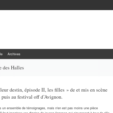
le
Archives
e des Halles
eur destin, épisode II, les filles » de et mis en scène
uis au festival off d’Avignon.
es un ensemble de témoignages, mais n'en est pas moins une pièce
? Il faut imaginer une dizaine de jeunes femmes qui s'avancent à tour de rôle