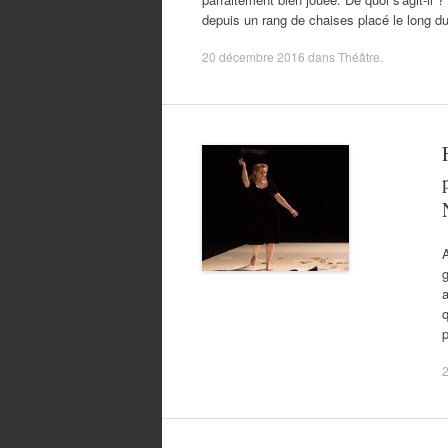
depuis un rang de chaises placé le long d
20 décembre 2016
dans
Théâtre
.
A
g
q
2