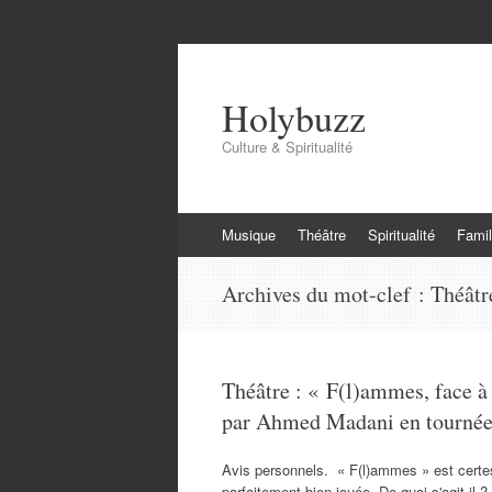
Holybuzz
Culture & Spiritualité
Aller
Musique
Théâtre
Spiritualité
Famil
au
contenu
Archives du mot-clef :
Théâtr
Théâtre : « F(l)ammes, face à l
par Ahmed Madani en tournée p
Avis personnels. « F(l)ammes » est cert
parfaitement bien jouée. De quoi s'agit-il 