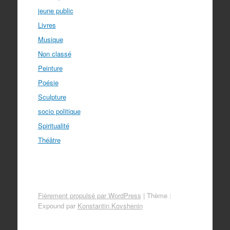
jeune public
Livres
Musique
Non classé
Peinture
Poésie
Sculpture
socio politique
Spiritualité
Théâtre
Fièrement propulsé par WordPress
|
Thème :
Expound par
Konstantin Kovshenin