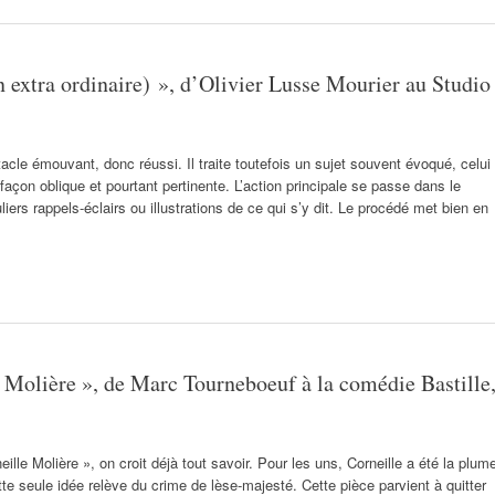
n extra ordinaire) », d’Olivier Lusse Mourier au Studio
acle émouvant, donc réussi. Il traite toutefois un sujet souvent évoqué, celui
façon oblique et pourtant pertinente. L’action principale se passe dans le
ers rappels-éclairs ou illustrations de ce qui s’y dit. Le procédé met bien en
e Molière », de Marc Tourneboeuf à la comédie Bastille
ille Molière », on croit déjà tout savoir. Pour les uns, Corneille a été la plum
tte seule idée relève du crime de lèse-majesté. Cette pièce parvient à quitter