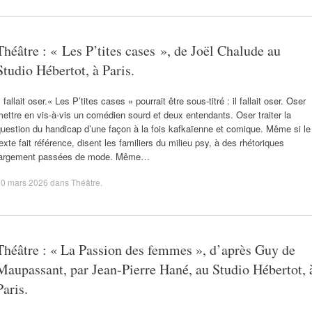
Théâtre : « Les P’tites cases », de Joël Chalude au
Studio Hébertot, à Paris.
l fallait oser.« Les P’tites cases » pourrait être sous-titré : il fallait oser. Oser
ettre en vis-à-vis un comédien sourd et deux entendants. Oser traiter la
uestion du handicap d’une façon à la fois kafkaïenne et comique. Même si le
exte fait référence, disent les familiers du milieu psy, à des rhétoriques
largement passées de mode. Même…
10 mars 2026
dans
Théâtre
.
Théâtre : « La Passion des femmes », d’après Guy de
Maupassant, par Jean-Pierre Hané, au Studio Hébertot, 
Paris.