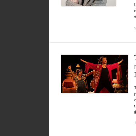
t
d
T
p
d
t
i