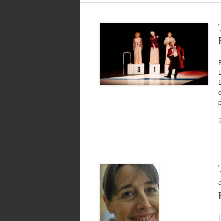
E
L
D
p
L