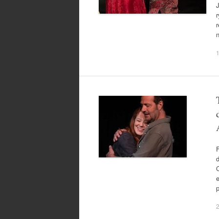
r
r
n
1
F
d
C
e
p