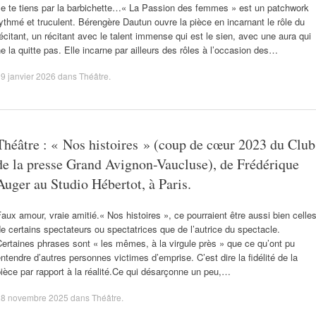
Je te tiens par la barbichette…« La Passion des femmes » est un patchwork
ythmé et truculent. Bérengère Dautun ouvre la pièce en incarnant le rôle du
écitant, un récitant avec le talent immense qui est le sien, avec une aura qui
e la quitte pas. Elle incarne par ailleurs des rôles à l’occasion des…
9 janvier 2026
dans
Théâtre
.
Théâtre : « Nos histoires » (coup de cœur 2023 du Club
de la presse Grand Avignon-Vaucluse), de Frédérique
Auger au Studio Hébertot, à Paris.
aux amour, vraie amitié.« Nos histoires », ce pourraient être aussi bien celle
e certains spectateurs ou spectatrices que de l’autrice du spectacle.
ertaines phrases sont « les mêmes, à la virgule près » que ce qu’ont pu
ntendre d’autres personnes victimes d’emprise. C’est dire la fidélité de la
ièce par rapport à la réalité.Ce qui désarçonne un peu,…
28 novembre 2025
dans
Théâtre
.