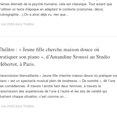
hèmes éternels de la psyché humaine, cela est classique. Tout autant que
’utiliser un texte d’époque en adaptant le contexte (costumes, décor,
scénographie…).On a ainsi déjà vu, rien que…
9 mai 2026
dans
Théâtre
.
Théâtre : « Jeune fille cherche maison douce où
pratiquer son piano », d’Amandine Sroussi au Studio
Hébertot, à Paris.
ransmission bienveillante.« Jeune fille cherche maison douce où pratiquer so
iano » est un spectacle musical plein de tendresse. « De sororité », dit l’une
es comédiennes. À travers l’amitié liant deux femmes, à travers la
ransmission des expériences de l’une à l’autre et les airs de variété qui
llustrent chaque situation, c’est comme un…
7 mai 2026
dans
Théâtre
.