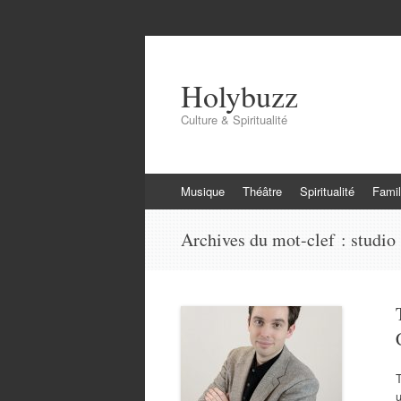
Holybuzz
Culture & Spiritualité
Aller
Musique
Théâtre
Spiritualité
Famil
au
contenu
Archives du mot-clef :
studio
T
u