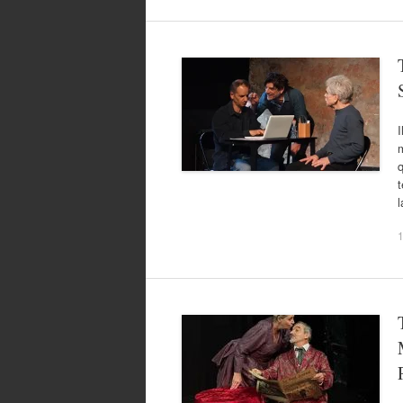
I
m
q
t