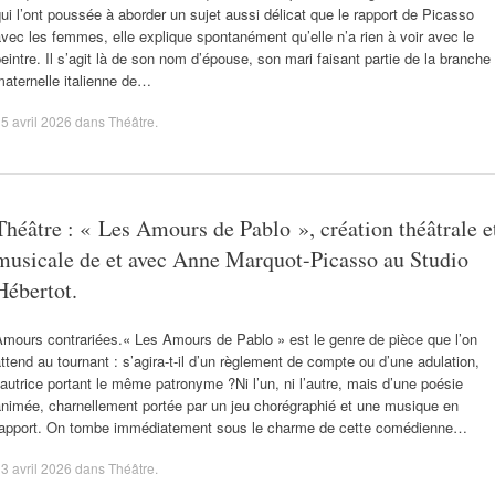
ui l’ont poussée à aborder un sujet aussi délicat que le rapport de Picasso
vec les femmes, elle explique spontanément qu’elle n’a rien à voir avec le
eintre. Il s’agit là de son nom d’épouse, son mari faisant partie de la branche
aternelle italienne de…
5 avril 2026
dans
Théâtre
.
Théâtre : « Les Amours de Pablo », création théâtrale e
musicale de et avec Anne Marquot-Picasso au Studio
Hébertot.
mours contrariées.« Les Amours de Pablo » est le genre de pièce que l’on
ttend au tournant : s’agira-t-il d’un règlement de compte ou d’une adulation,
’autrice portant le même patronyme ?Ni l’un, ni l’autre, mais d’une poésie
animée, charnellement portée par un jeu chorégraphié et une musique en
rapport. On tombe immédiatement sous le charme de cette comédienne…
3 avril 2026
dans
Théâtre
.