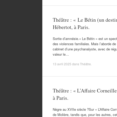
Théâtre : « Le Bétin (un desti
Hébertot, à Paris.
Sortie d’amnésie.« Le Bétin » est un spect
des violences familiales. Mais l’aborde de 
cabinet d’une psychanalyste, avec de réguli
valeur le…
13 avril 2025
dans
Théâtre
.
Théâtre : « L’Affaire Corneill
à Paris.
Nègre au XVIIe siècle ?Sur « L’Affaire Corne
de Molière, tandis que, pour les autres, ce