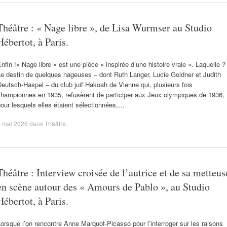
Théâtre : « Nage libre », de Lisa Wurmser au Studio
Hébertot, à Paris.
nfin !« Nage libre » est une pièce « inspirée d’une histoire vraie ». Laquelle ?
e destin de quelques nageuses – dont Ruth Langer, Lucie Goldner et Judith
eutsch-Haspel – du club juif Hakoah de Vienne qui, plusieurs fois
championnes en 1935, refusèrent de participer aux Jeux olympiques de 1936,
our lesquels elles étaient sélectionnées,…
5 mai 2026
dans
Théâtre
.
Théâtre : Interview croisée de l’autrice et de sa metteus
en scène autour des « Amours de Pablo », au Studio
Hébertot, à Paris.
orsque l’on rencontre Anne Marquot-Picasso pour l’interroger sur les raisons