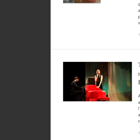
q
a
p
m
1
A
a
l
1