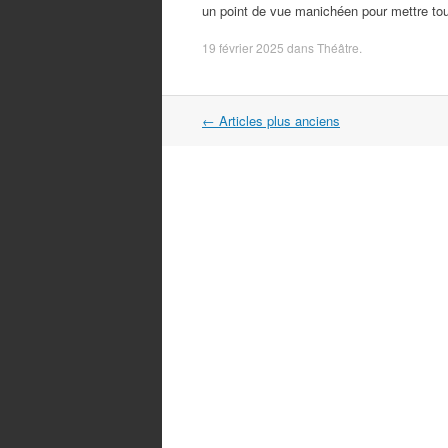
un point de vue manichéen pour mettre tou
19 février 2025
dans
Théâtre
.
Navigation
←
Articles plus anciens
dans
les
articles