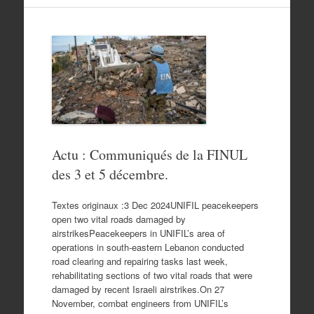
Actu : Communiqués de la FINUL
des 3 et 5 décembre.
Textes originaux :3 Dec 2024UNIFIL peacekeepers
open two vital roads damaged by
airstrikesPeacekeepers in UNIFIL’s area of
operations in south-eastern Lebanon conducted
road clearing and repairing tasks last week,
rehabilitating sections of two vital roads that were
damaged by recent Israeli airstrikes.On 27
November, combat engineers from UNIFIL’s