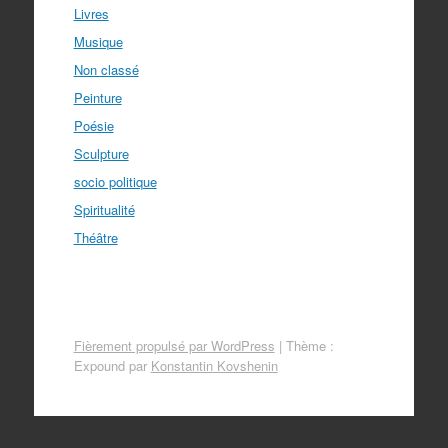
Livres
Musique
Non classé
Peinture
Poésie
Sculpture
socio politique
Spiritualité
Théâtre
Fièrement propulsé par WordPress
|
Thème :
Expound par
Konstantin Kovshenin