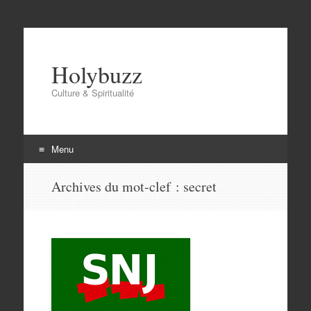
Holybuzz
Culture & Spiritualité
Menu
Aller
Archives du mot-clef :
secret
au
contenu