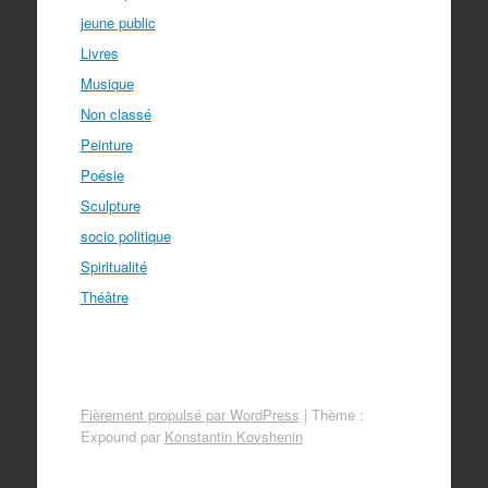
jeune public
Livres
Musique
Non classé
Peinture
Poésie
Sculpture
socio politique
Spiritualité
Théâtre
Fièrement propulsé par WordPress
|
Thème :
Expound par
Konstantin Kovshenin