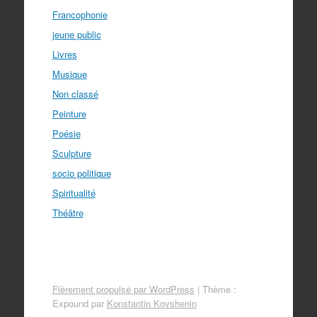
Francophonie
jeune public
Livres
Musique
Non classé
Peinture
Poésie
Sculpture
socio politique
Spiritualité
Théâtre
Fièrement propulsé par WordPress
|
Thème :
Expound par
Konstantin Kovshenin