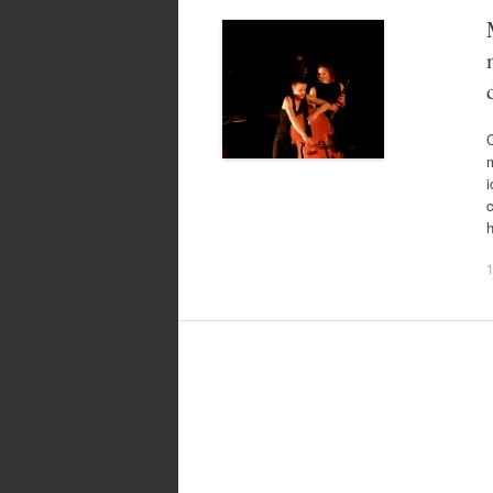
m
i
c
h
1