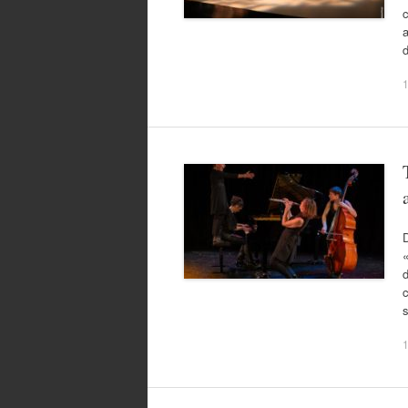
c
a
1
D
«
s
1