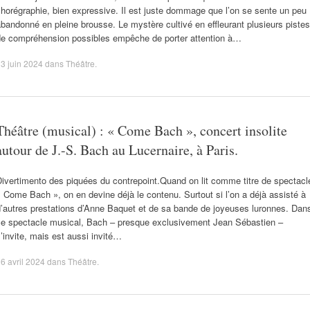
horégraphie, bien expressive. Il est juste dommage que l’on se sente un peu
bandonné en pleine brousse. Le mystère cultivé en effleurant plusieurs pistes
de compréhension possibles empêche de porter attention à…
3 juin 2024
dans
Théâtre
.
Théâtre (musical) : « Come Bach », concert insolite
autour de J.-S. Bach au Lucernaire, à Paris.
ivertimento des piquées du contrepoint.Quand on lit comme titre de spectacl
 Come Bach », on en devine déjà le contenu. Surtout si l’on a déjà assisté à
d’autres prestations d’Anne Baquet et de sa bande de joyeuses luronnes. Dan
ce spectacle musical, Bach – presque exclusivement Jean Sébastien –
’invite, mais est aussi invité…
6 avril 2024
dans
Théâtre
.