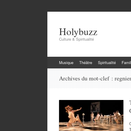
Holybuzz
Culture & Spiritualité
Aller
Musique
Théâtre
Spiritualité
Famil
au
contenu
Archives du mot-clef :
regnie
O