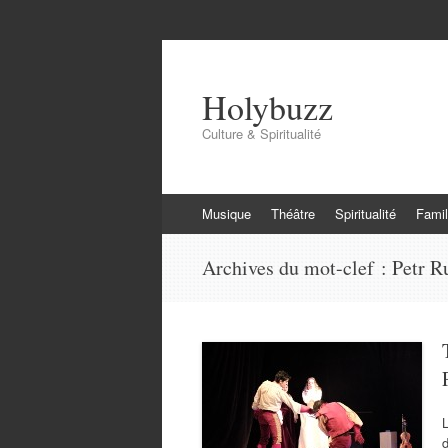
Holybuzz
Culture & Spiritualité
Aller
Musique
Théâtre
Spiritualité
Famil
au
contenu
Archives du mot-clef :
Petr R
L
d