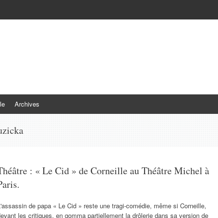
le
Archives
uzicka
Théâtre : « Le Cid » de Corneille au Théâtre Michel à
Paris.
'assassin de papa « Le Cid » reste une tragi-comédie, même si Corneille,
evant les critiques, en gomma partiellement la drôlerie dans sa version de