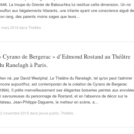
648. La troupe du Grenier de Babouchka lui restitue cette dimension. Un roi
ouffon aux bégaiements hilarants, une infante ayant une conscience aiguë de
son rang, des parents moins sages que leurs…
4 mars 2016
dans
Théâtre
.
« Cyrano de Bergerac » d’Edmond Rostand au Théâtre
du Ranelagh à Paris.
ien né, par David Westphal. Le Théâtre du Ranelagh, tel qu'on peut l'admirer
ncore aujourd'hui, est contemporain de la création de Cyrano de Bergerac
1894). Il prête merveilleusement ses élégantes boiseries peintes aux envolée
i savoureuses du personnage de Rostand, et en l'absence de décor sur le
lateau, Jean-Philippe Daguerre, le metteur en scène, a…
22 novembre 2015
dans
jeune public
,
Théâtre
.