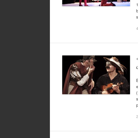
1
b
B
e
(
s
p