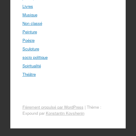
Livres
Musique
Non classé
Peinture
Poésie
Sculpture
socio politique
Spiritualité
Théâtre
Fièrement propulsé par WordPress
|
Thème :
Expound par
Konstantin Kovshenin