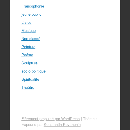
Francophonie
jeune public
Livres
Musique
Non classé
Peinture
Poésie
Sculpture
socio politique
Spiritualité
Théâtre
Fièrement propulsé par WordPress
|
Thème :
Expound par
Konstantin Kovshenin