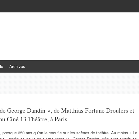
le
Archives
 de George Dandin », de Matthias Fortune Droulers et
au Ciné 13 Théâtre, à Paris.
, presque 350 ans qu’on le cocufie sur les scènes de théâtre. Au moins « Le
-t-il quelques couleurs au malheureux. George Dandin, péquenot enrichi se