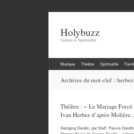
Holybuzz
Culture & Spiritualité
Aller
Musique
Théâtre
Spiritualité
Famil
au
contenu
Archives du mot-clef :
herbez
Théâtre : « Le Mariage Forcé
Ivan Herbez d’après Molière, 
Swinging Dandin, par Steff. Pauvre Dandin
Mariage Forcé de George Dandin » redonne