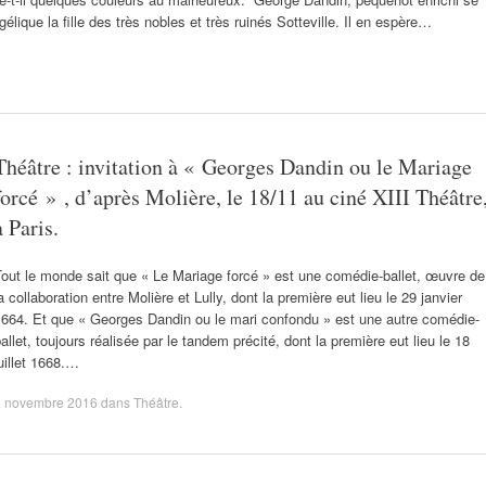
ique la fille des très nobles et très ruinés Sotteville. Il en espère…
Théâtre : invitation à « Georges Dandin ou le Mariage
forcé » , d’après Molière, le 18/11 au ciné XIII Théâtre
à Paris.
out le monde sait que « Le Mariage forcé » est une comédie-ballet, œuvre de
a collaboration entre Molière et Lully, dont la première eut lieu le 29 janvier
1664. Et que « Georges Dandin ou le mari confondu » est une autre comédie-
allet, toujours réalisée par le tandem précité, dont la première eut lieu le 18
uillet 1668.…
2 novembre 2016
dans
Théâtre
.