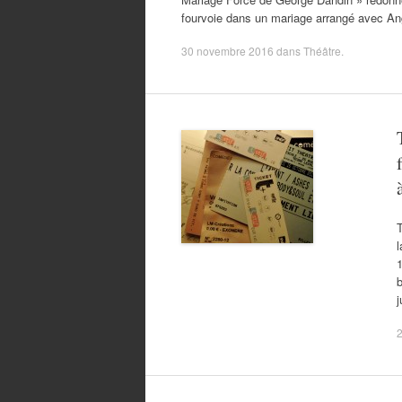
fourvoie dans un mariage arrangé avec Angél
30 novembre 2016
dans
Théâtre
.
T
l
b
j