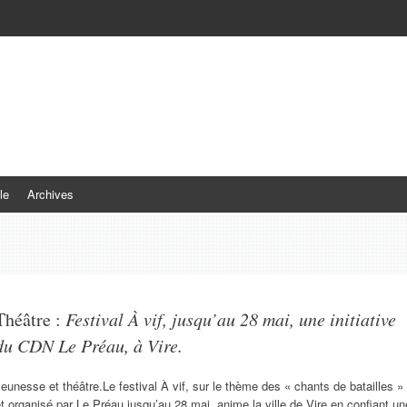
le
Archives
Théâtre :
Festival À vif, jusqu’au 28 mai, une initiative
du CDN Le Préau, à Vire.
eunesse et théâtre.Le festival À vif, sur le thème des « chants de batailles »
t organisé par Le Préau jusqu’au 28 mai, anime la ville de Vire en confiant un