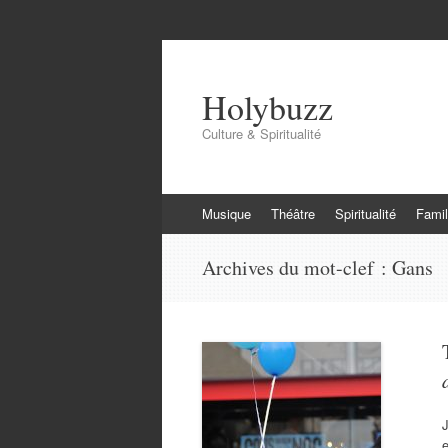
Holybuzz
Culture & Spiritualité
Aller
Musique
Théâtre
Spiritualité
Famil
au
contenu
Archives du mot-clef :
Gans
J
e