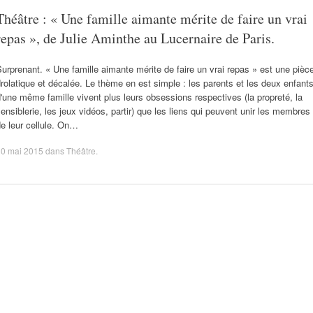
Théâtre : « Une famille aimante mérite de faire un vrai
repas », de Julie Aminthe au Lucernaire de Paris.
urprenant. « Une famille aimante mérite de faire un vrai repas » est une pièc
rolatique et décalée. Le thème en est simple : les parents et les deux enfant
'une même famille vivent plus leurs obsessions respectives (la propreté, la
ensiblerie, les jeux vidéos, partir) que les liens qui peuvent unir les membres
e leur cellule. On…
30 mai 2015
dans
Théâtre
.