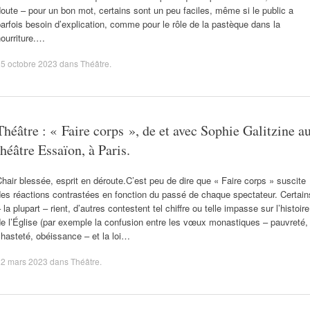
oute – pour un bon mot, certains sont un peu faciles, même si le public a
arfois besoin d’explication, comme pour le rôle de la pastèque dans la
ourriture.…
5 octobre 2023
dans
Théâtre
.
Théâtre : « Faire corps », de et avec Sophie Galitzine a
théâtre Essaïon, à Paris.
hair blessée, esprit en déroute.C’est peu de dire que « Faire corps » suscite
es réactions contrastées en fonction du passé de chaque spectateur. Certain
 la plupart – rient, d’autres contestent tel chiffre ou telle impasse sur l’histoire
e l’Église (par exemple la confusion entre les vœux monastiques – pauvreté,
hasteté, obéissance – et la loi…
22 mars 2023
dans
Théâtre
.