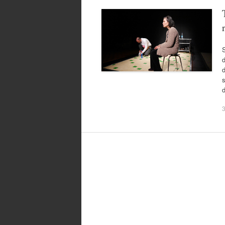
S
d
d
s
d