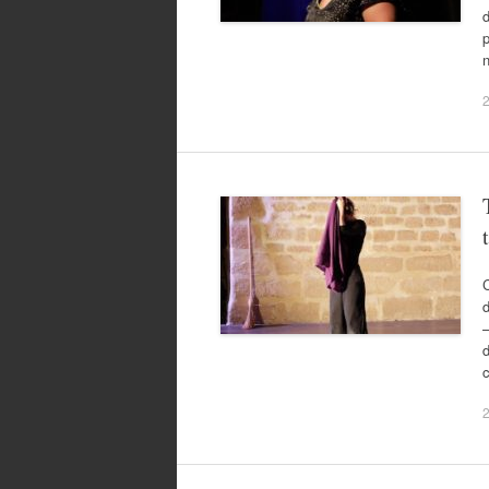
d
p
n
2
C
d
–
d
c