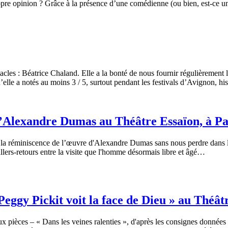
ropre opinion ? Grâce à la présence d’une comédienne (ou bien, est-ce 
acles : Béatrice Chaland. Elle a la bonté de nous fournir régulièrement l
u’elle a notés au moins 3 / 5, surtout pendant les festivals d’Avignon, 
’Alexandre Dumas au Théâtre Essaïon, à Pa
 la réminiscence de l’œuvre d'Alexandre Dumas sans nous perdre dans les
allers-retours entre la visite que l'homme désormais libre et âgé…
« Peggy Pickit voit la face de Dieu » au Théâ
x pièces – « Dans les veines ralenties », d'après les consignes données 