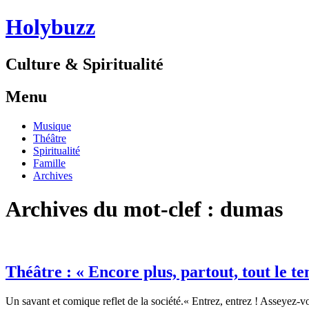
Holybuzz
Culture & Spiritualité
Menu
Aller
Musique
au
Théâtre
contenu
Spiritualité
Famille
Archives
Archives du mot-clef :
dumas
Théâtre : « Encore plus, partout, tout le t
Un savant et comique reflet de la société.« Entrez, entrez ! Asseyez-v