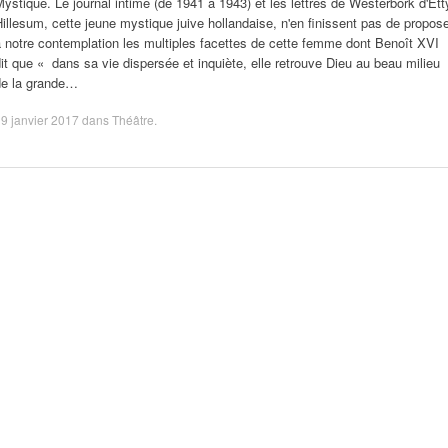
ystique. Le journal intime (de 1941 à 1943) et les lettres de Westerbork d'Ett
illesum, cette jeune mystique juive hollandaise, n'en finissent pas de propos
 notre contemplation les multiples facettes de cette femme dont Benoît XVI
it que « dans sa vie dispersée et inquiète, elle retrouve Dieu au beau milieu
de la grande…
9 janvier 2017
dans
Théâtre
.