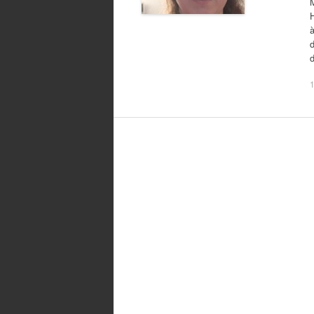
M
H
à
d
1