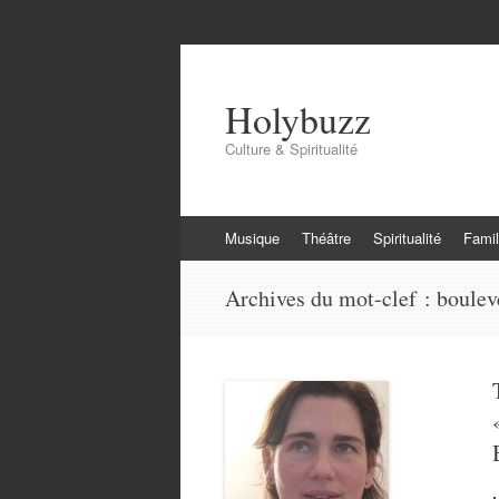
Holybuzz
Culture & Spiritualité
Aller
Musique
Théâtre
Spiritualité
Famil
au
contenu
Archives du mot-clef :
boulev