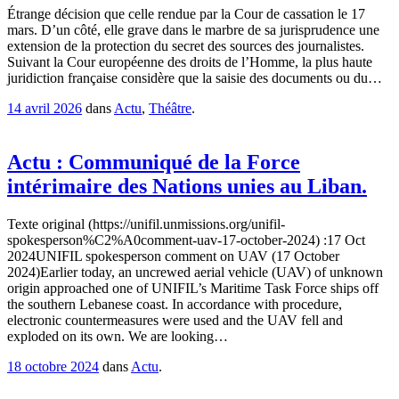
Étrange décision que celle rendue par la Cour de cassation le 17
mars. D’un côté, elle grave dans le marbre de sa jurisprudence une
extension de la protection du secret des sources des journalistes.
Suivant la Cour européenne des droits de l’Homme, la plus haute
juridiction française considère que la saisie des documents ou du…
14 avril 2026
dans
Actu
,
Théâtre
.
Actu : Communiqué de la Force
intérimaire des Nations unies au Liban.
Texte original (https://unifil.unmissions.org/unifil-
spokesperson%C2%A0comment-uav-17-october-2024) :17 Oct
2024UNIFIL spokesperson comment on UAV (17 October
2024)Earlier today, an uncrewed aerial vehicle (UAV) of unknown
origin approached one of UNIFIL’s Maritime Task Force ships off
the southern Lebanese coast. In accordance with procedure,
electronic countermeasures were used and the UAV fell and
exploded on its own. We are looking…
18 octobre 2024
dans
Actu
.