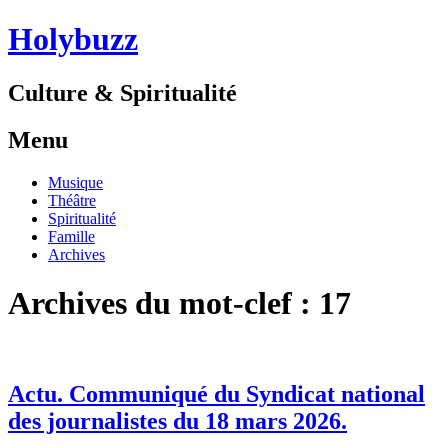
Holybuzz
Culture & Spiritualité
Menu
Aller
Musique
au
Théâtre
contenu
Spiritualité
Famille
Archives
Archives du mot-clef :
17
Actu. Communiqué du Syndicat national
des journalistes du 18 mars 2026.