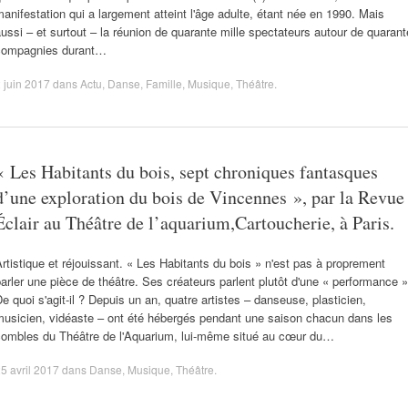
anifestation qui a largement atteint l'âge adulte, étant née en 1990. Mais
ussi – et surtout – la réunion de quarante mille spectateurs autour de quarant
compagnies durant…
 juin 2017
dans
Actu
,
Danse
,
Famille
,
Musique
,
Théâtre
.
« Les Habitants du bois, sept chroniques fantasques
d’une exploration du bois de Vincennes », par la Revue
Éclair au Théâtre de l’aquarium,Cartoucherie, à Paris.
rtistique et réjouissant. « Les Habitants du bois » n'est pas à proprement
arler une pièce de théâtre. Ses créateurs parlent plutôt d'une « performance »
e quoi s'agit-il ? Depuis un an, quatre artistes – danseuse, plasticien,
musicien, vidéaste – ont été hébergés pendant une saison chacun dans les
combles du Théâtre de l'Aquarium, lui-même situé au cœur du…
5 avril 2017
dans
Danse
,
Musique
,
Théâtre
.