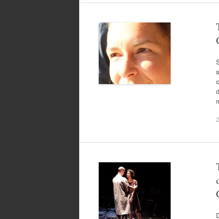
S
s
c
d
2
D