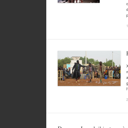
c
d
p
1
X
m
a
g
l