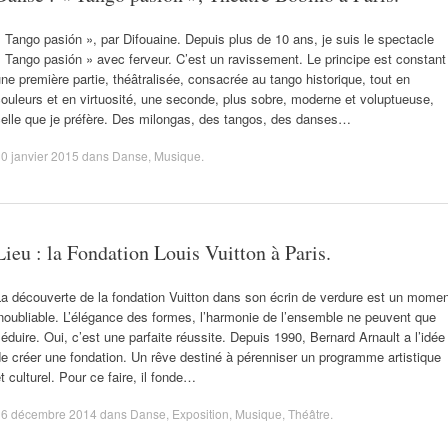
 Tango pasión », par Difouaine. Depuis plus de 10 ans, je suis le spectacle
 Tango pasión » avec ferveur. C’est un ravissement. Le principe est constant
ne première partie, théâtralisée, consacrée au tango historique, tout en
ouleurs et en virtuosité, une seconde, plus sobre, moderne et voluptueuse,
celle que je préfère. Des milongas, des tangos, des danses…
0 janvier 2015
dans
Danse
,
Musique
.
Lieu : la Fondation Louis Vuitton à Paris.
a découverte de la fondation Vuitton dans son écrin de verdure est un mome
noubliable. L’élégance des formes, l’harmonie de l’ensemble ne peuvent que
éduire. Oui, c’est une parfaite réussite. Depuis 1990, Bernard Arnault a l’idée
e créer une fondation. Un rêve destiné à pérenniser un programme artistique
t culturel. Pour ce faire, il fonde…
16 décembre 2014
dans
Danse
,
Exposition
,
Musique
,
Théâtre
.