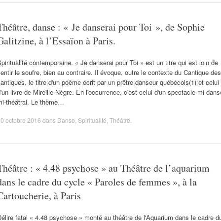
Théâtre, danse : « Je danserai pour Toi », de Sophie
Galitzine, à l’Essaïon à Paris.
piritualité contemporaine. « Je danserai pour Toi » est un titre qui est loin de
entir le soufre, bien au contraire. Il évoque, outre le contexte du Cantique des
antiques, le titre d'un poème écrit par un prêtre danseur québécois(1) et celui
'un livre de Mireille Nègre. En l'occurrence, c'est celui d'un spectacle mi-dans
mi-théâtral. Le thème…
0 octobre 2016
dans
Danse
,
Spiritualité
,
Théâtre
.
Théâtre : « 4.48 psychose » au Théâtre de l’aquarium
dans le cadre du cycle « Paroles de femmes », à la
Cartoucherie, à Paris
élire fatal « 4.48 psychose » monté au théâtre de l'Aquarium dans le cadre d