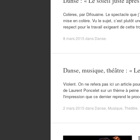
Danse : « Le soleil juste aprè
Colères, par Difouaine. Le spectacle que j’a
mise en colère. Vu le sujet, c’est plutôt u
respect pour le travail exigeant de cette 
8 mars 2015
dans
Danse
.
Danse, musique, théâtre : « Le
Violent. On ne refera pas ici un article po
de Laurent Poncelet sur un thème à peine d
l'impression que ce dernier reprend le pro
2 mars 2015
dans
Danse
,
Musique
,
Théâtre
.