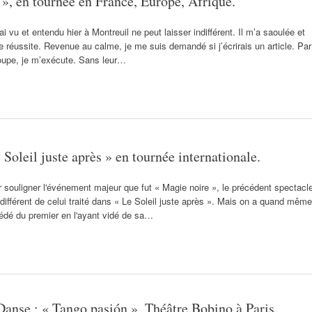
s », en tournée en France, Europe, Afrique.
i vu et entendu hier à Montreuil ne peut laisser indifférent. Il m’a saoulée et
ne réussite. Revenue au calme, je me suis demandé si j’écrirais un article. Par
troupe, je m’exécute. Sans leur…
 Soleil juste après » en tournée internationale.
ur souligner l'événement majeur que fut « Magie noire », le précédent spectacl
ifférent de celui traité dans « Le Soleil juste après ». Mais on a quand même
cédé du premier en l'ayant vidé de sa…
Danse : « Tango pasión », Théâtre Bobino à Paris.