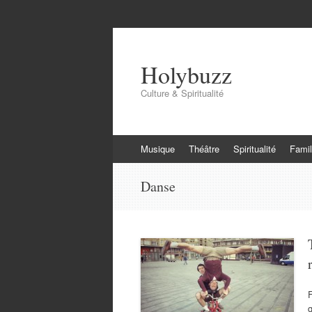
Holybuzz
Culture & Spiritualité
Aller
Musique
Théâtre
Spiritualité
Famil
au
contenu
Danse
F
q