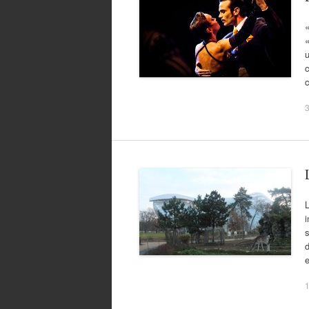
«
«
u
c
3
L
i
s
d
e