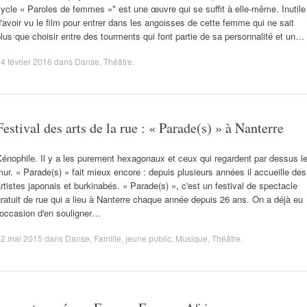
ycle « Paroles de femmes »* est une œuvre qui se suffit à elle-même. Inutile
'avoir vu le film pour entrer dans les angoisses de cette femme qui ne sait
lus que choisir entre des tourments qui font partie de sa personnalité et un…
4 février 2016
dans
Danse
,
Théâtre
.
Festival des arts de la rue : « Parade(s) » à Nanterre
énophile. Il y a les purement hexagonaux et ceux qui regardent par dessus l
ur. « Parade(s) » fait mieux encore : depuis plusieurs années il accueille des
rtistes japonais et burkinabés. « Parade(s) », c'est un festival de spectacle
ratuit de rue qui a lieu à Nanterre chaque année depuis 26 ans. On a déjà eu
'occasion d'en souligner…
22 mai 2015
dans
Danse
,
Famille
,
jeune public
,
Musique
,
Théâtre
.