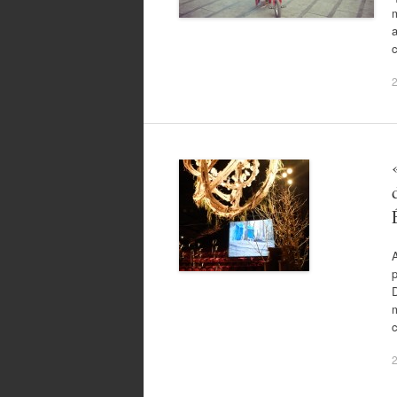
m
a
2
A
p
D
2