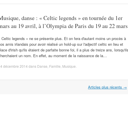
Musique, danse : « Celtic legends » en tournée du 1er
mars au 19 avril, à l’Olympia de Paris du 19 au 22 mars
 Celtic legends » ne se présente plus. Et on fera d'autant moins un procès à
os amis irlandais pour avoir réalisé un hold-up sur l'adjectif celtic en lieu et
lace d'irish qu'ils étaient de parfaite bonne foi, il a plus de treize ans, lorsqu'il
cherchaient un nom. En effet, au moment de la naissance de la…
14 décembre 2014
dans
Danse
,
Famille
,
Musique
.
Articles plus récents
→