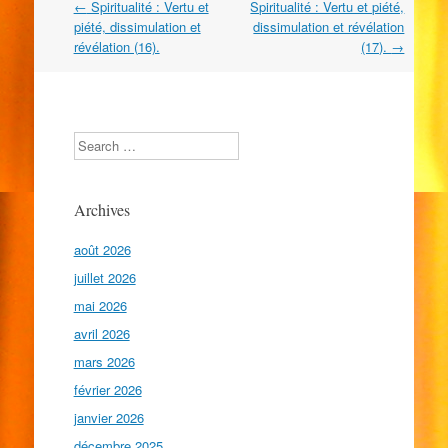
Navigation
←
Spiritualité : Vertu et
Spiritualité : Vertu et piété,
dans
piété, dissimulation et
dissimulation et révélation
les
révélation (16).
(17).
→
articles
Search
Archives
août 2026
juillet 2026
mai 2026
avril 2026
mars 2026
février 2026
janvier 2026
décembre 2025