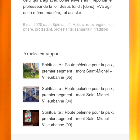
professeur de la loi. Jésus lui dit [donc]: «Va agir
de la même manière, toi aussi.».
9 mai 2020
dans
Spiritualité
. Mots-clés :
evangine
,
luc
,
priere
,
protestant
,
protestante
,
samaritain
,
tradition
Articles en rapport
Spiritualité : Route pèlerine pour la paix,
premier segment : mont Saint-Michel –
Villeurbanne (05)
Spiritualité : Route pèlerine pour la paix,
premier segment : mont Saint-Michel –
Villeurbanne (04)
Spiritualité : Route pèlerine pour la paix,
premier segment : mont Saint-Michel –
Villeurbanne (03)