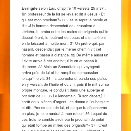
Évangile
selon Luc, chapitre 10 versets 25 à 37 :
Un
professeur de la loi se leva et dit à Jésus «Et
qui est mon prochain?» 30 Jésus reprit la parole et
dit: «Un homme descendait de Jérusalem à
Jéricho. Il tomba entre les mains de brigands qui le
dépouillèrent, le rouèrent de coups et s’en allèrent
en le laissant à moitié mort. 31 Un prêtre qui, par
hasard, descendait par le même chemin vit cet
homme et passa à distance. 32 De même aussi un
Lévite arriva à cet endroit; il le vit et passa à
distance. 33 Mais un Samaritain qui voyageait
arriva près de lui et fut rempli de compassion
lorsqu’il le vit. 34 Il s’approcha et banda ses plaies
en y versant de l’huile et du vin; puis il le mit sur sa
propre monture, le conduisit dans une auberge et
prit soin de lui. 35 Le lendemain, [à son départ,] il
sortit deux pièces d’argent, les donna à l’aubergiste
et dit: ‘Prends soin de lui, et ce que tu dépenseras
en plus, je te le rendrai à mon retour.’ 36 Lequel de
ces trois te semble avoir été le prochain de celui
qui était tombé au milieu des brigands?» 37 «C’est
celui qui a agi avec bonté envers lui», répondit le