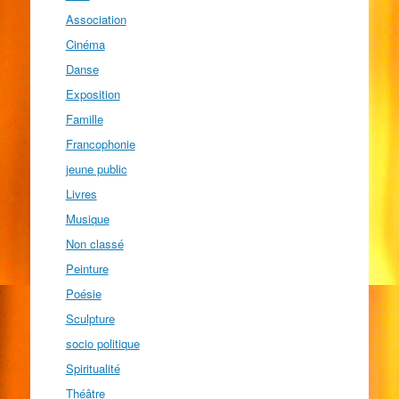
Association
Cinéma
Danse
Exposition
Famille
Francophonie
jeune public
Livres
Musique
Non classé
Peinture
Poésie
Sculpture
socio politique
Spiritualité
Théâtre