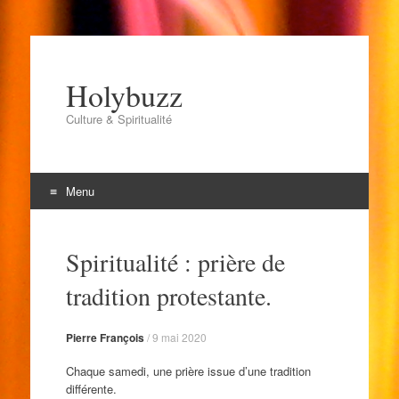
Holybuzz
Culture & Spiritualité
Menu
Aller
au
Spiritualité : prière de
contenu
tradition protestante.
Pierre François
/
9 mai 2020
Chaque samedi, une prière issue d’une tradition
différente.