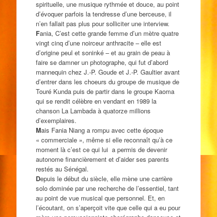
spirituelle, une musique rythmée et douce, au point
d’évoquer parfois la tendresse d’une berceuse, il
n’en fallait pas plus pour solliciter une interview.
F
ania, C’est cette grande femme d’un mètre quatre
vingt cinq d’une noirceur anthracite – elle est
d’origine peul et soninké – et au grain de peau à
faire se damner un photographe, qui fut d’abord
mannequin chez J.-P. Goude et J.-P. Gaultier avant
d’entrer dans les choeurs du groupe de musique de
Touré Kunda puis de partir dans le groupe Kaoma
qui se rendit célèbre en vendant en 1989 la
chanson La Lambada à quatorze millions
d’exemplaires.
M
ais Fania Niang a rompu avec cette époque
« commerciale », même si elle reconnaît qu’à ce
moment là c’est ce qui lui a permis de devenir
autonome financièrement et d’aider ses parents
restés au Sénégal.
D
epuis le début du siècle, elle mène une carrière
solo dominée par une recherche de l’essentiel, tant
au point de vue musical que personnel. Et, en
l’écoutant, on s’aperçoit vite que celle qui a eu pour