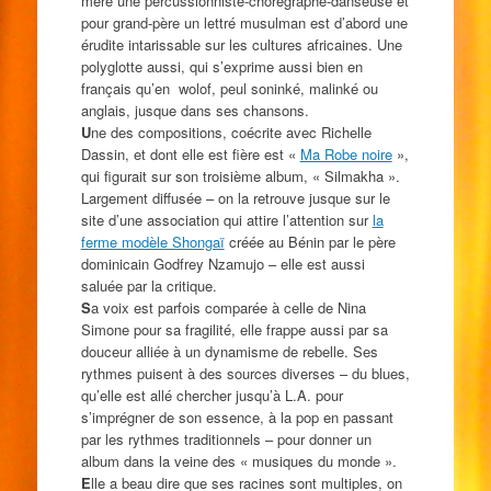
mère une percussionniste-chorégraphe-danseuse et
pour grand-père un lettré musulman est d’abord une
érudite intarissable sur les cultures africaines. Une
polyglotte aussi, qui s’exprime aussi bien en
français qu’en wolof, peul soninké, malinké ou
anglais, jusque dans ses chansons.
U
ne des compositions, coécrite avec Richelle
Dassin, et dont elle est fière est «
Ma Robe noire
»,
qui figurait sur son troisième album, « Silmakha ».
Largement diffusée – on la retrouve jusque sur le
site d’une association qui attire l’attention sur
la
ferme modèle Shongaï
créée au Bénin par le père
dominicain Godfrey Nzamujo – elle est aussi
saluée par la critique.
S
a voix est parfois comparée à celle de Nina
Simone pour sa fragilité, elle frappe aussi par sa
douceur alliée à un dynamisme de rebelle. Ses
rythmes puisent à des sources diverses – du blues,
qu’elle est allé chercher jusqu’à L.A. pour
s’imprégner de son essence, à la pop en passant
par les rythmes traditionnels – pour donner un
album dans la veine des « musiques du monde ».
E
lle a beau dire que ses racines sont multiples, on