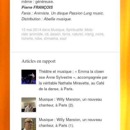
même : généreuse.
Pierre FRANÇOIS
Fania : Animiste. Un disque Passion Lung music.
Distribution : Abeille musique.
15 mai 2014
dans
Musique
,
Spiritualité
. Mots-
clés :
animiste
,
cd
,
dassin
,
fania
,
naturel
,
niang
,
noire
,
richelle
,
robe
,
silmakha
,
sopi
Articles en rapport
Théâtre et musique : « Emma la clown
ose Anne Sylvestre », accompagnée par
la véritable Nathalie Miravette, au Café
de la danse, à Paris.
Musique : Willy Mansion, un nouveau
chanteur, à Paris (2).
Musique : Willy Mansion, un nouveau
chanteur, à Paris (1).