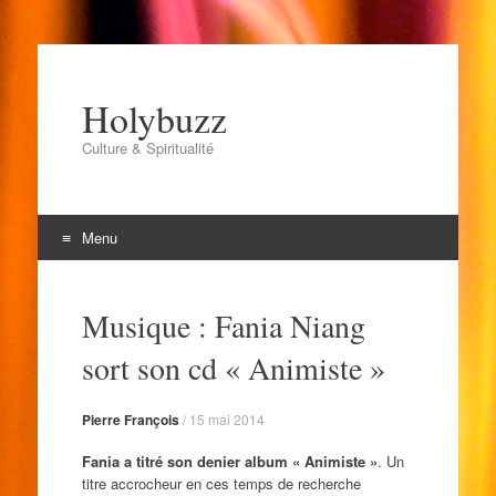
Holybuzz
Culture & Spiritualité
Menu
Aller
au
Musique : Fania Niang
contenu
sort son cd « Animiste »
Pierre François
/
15 mai 2014
Fania a titré son denier album « Animiste »
. Un
titre accrocheur en ces temps de recherche