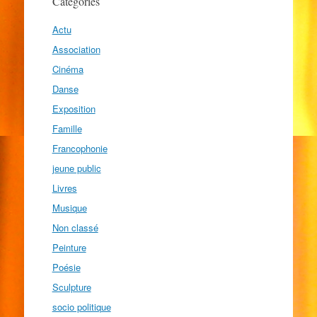
Catégories
Actu
Association
Cinéma
Danse
Exposition
Famille
Francophonie
jeune public
Livres
Musique
Non classé
Peinture
Poésie
Sculpture
socio politique