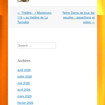
Navigation
←
Théâtre : « Misterioso-
Notre Dame de tous les
dans
119 » au théâtre de La
peuples : apparitions et
les
Tempête
prière
→
articles
Search
Archives
août 2026
juillet 2026
mai 2026
avril 2026
mars 2026
février 2026