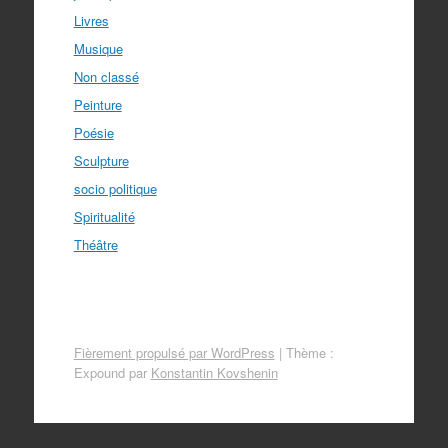
Livres
Musique
Non classé
Peinture
Poésie
Sculpture
socio politique
Spiritualité
Théâtre
Fièrement propulsé par WordPress
|
Thème :
Expound par
Konstantin Kovshenin