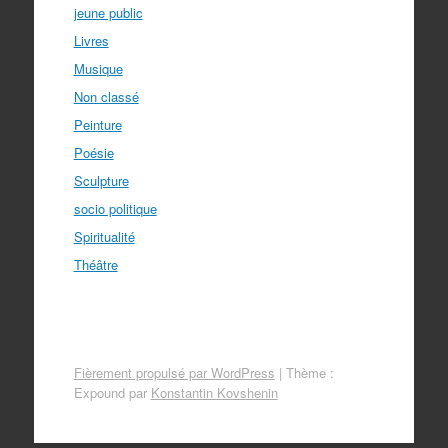
jeune public
Livres
Musique
Non classé
Peinture
Poésie
Sculpture
socio politique
Spiritualité
Théâtre
Fièrement propulsé par WordPress
|
Thème :
Expound par
Konstantin Kovshenin