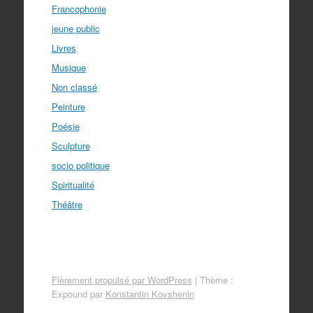
Francophonie
jeune public
Livres
Musique
Non classé
Peinture
Poésie
Sculpture
socio politique
Spiritualité
Théâtre
Fièrement propulsé par WordPress
|
Thème :
Expound par
Konstantin Kovshenin