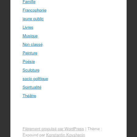
Famille
Francophonie
jeune public
Livres
Musique
Non classé
Peinture
Poésie
Sculpture
socio politique
Spiritualité
Théâtre
Fièrement propulsé par WordPress
|
Thème :
Expound par
Konstantin Kovshenin