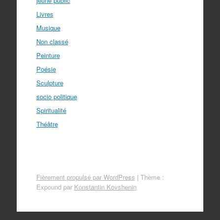
jeune public
Livres
Musique
Non classé
Peinture
Poésie
Sculpture
socio politique
Spiritualité
Théâtre
Fièrement propulsé par WordPress
|
Thème :
Expound par
Konstantin Kovshenin