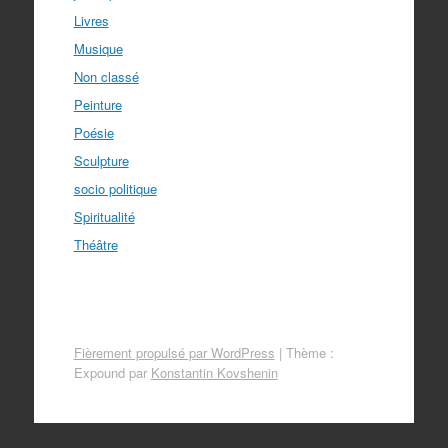
Livres
Musique
Non classé
Peinture
Poésie
Sculpture
socio politique
Spiritualité
Théâtre
Fièrement propulsé par WordPress
|
Thème :
Expound par
Konstantin Kovshenin