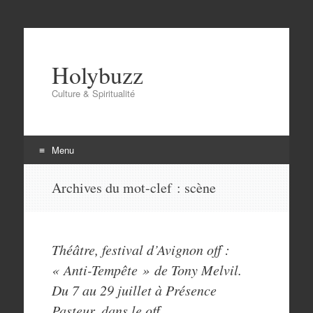
Holybuzz
Culture & Spiritualité
Menu
Aller
Archives du mot-clef :
scène
au
contenu
Théâtre, festival d’Avignon off :
« Anti-Tempête » de Tony Melvil.
Du 7 au 29 juillet à Présence
Pasteur, dans le off.