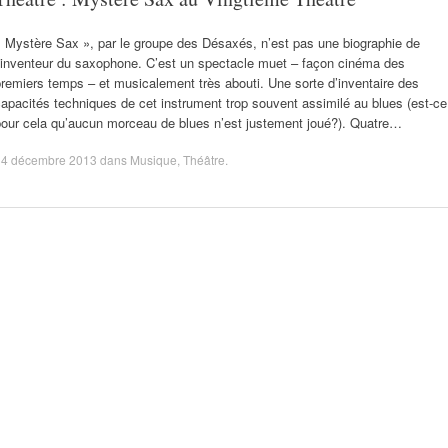
 Mystère Sax », par le groupe des Désaxés, n’est pas une biographie de
l’inventeur du saxophone. C’est un spectacle muet – façon cinéma des
remiers temps – et musicalement très abouti. Une sorte d’inventaire des
apacités techniques de cet instrument trop souvent assimilé au blues (est-ce
pour cela qu’aucun morceau de blues n’est justement joué?). Quatre…
14 décembre 2013
dans
Musique
,
Théâtre
.