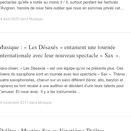
pectacles qu’elle a notés au moins 3 / 5, surtout pendant les festivals
’Avignon, histoire de nous faire oublier que nous en sommes privés cet…
4 août 2020
dans
Musique
.
Musique : « Les Désaxés » entament une tournée
internationale avec leur nouveau spectacle « Sax ».
Saxo-clown. « Les Désaxés » est une équipe qu’on ne présente plus. Ces
clowns du saxophone sont en tournée avec leur spectacle « Sax ». Thème :
uatre saxophonistes, chacun sur un saxo différent (ténor, alto, baryton et
oprano) se font recaler à une audition et décident d’unir leurs talents pour
’amuser. Et nous avec. Il y a les instruments…
16 novembre 2017
dans
Musique
.
Théâtre : Mystère Sax au Vingtième Théâtre