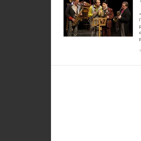
«
p
c