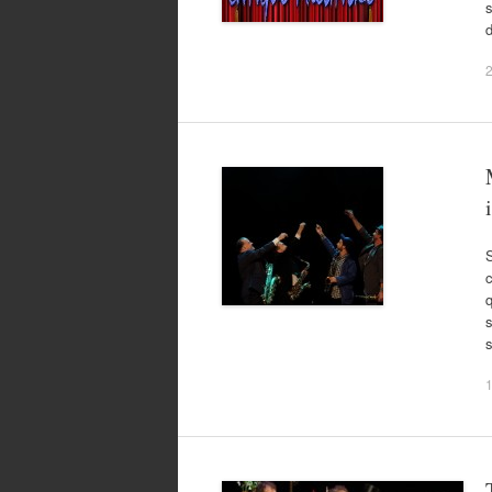
s
d
2
q
s
s