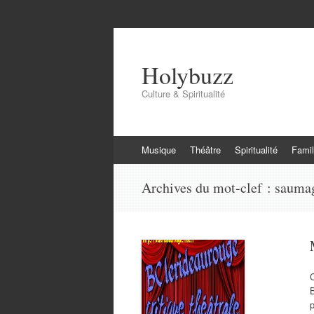
Holybuzz
Culture & Spiritualité
Aller
Musique
Théâtre
Spiritualité
Famil
au
contenu
Archives du mot-clef :
sauma
C
B
p